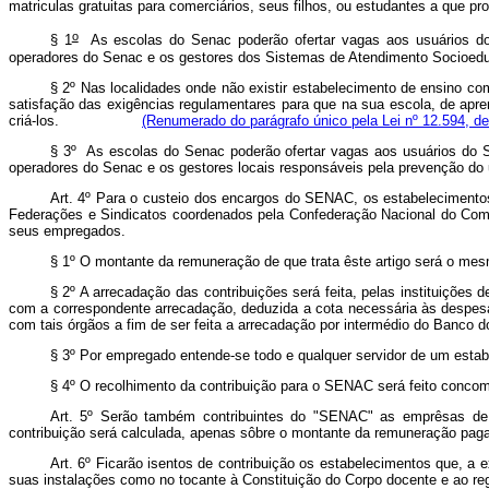
matriculas gratuitas para comerciários, seus filhos, ou estudantes a que p
o
§ 1
As escolas do Senac poderão ofertar vagas aos usuários do 
operadores do Senac e os gestores dos Sistemas de Atendimento Socioeduc
§ 2º Nas localidades onde não existir estabelecimento de ensino 
satisfação das exigências regulamentares para que na sua escola, de apre
criá-los.
(Renumerado do parágrafo único pela Lei nº 12.594, de
§ 3º As escolas do Senac poderão ofertar vagas aos usuários do 
operadores do Senac e os gestores locais responsáveis pela prevenção do
Art.
4º Para o custeio dos encargos do SENAC, os estabelecimentos 
Federações e Sindicatos coordenados pela Confederação Nacional do Comé
seus empregados.
§ 1º O montante da remuneração de que trata êste artigo será o mesmo
§ 2º A arrecadação das contribuições será feita, pelas instituições
com a correspondente arrecadação, deduzida a cota necessária às despesa
com tais órgãos a fim de ser feita a arrecadação por intermédio do Banco d
§ 3º Por empregado entende-se todo e qualquer servidor de um estabe
§ 4º O recolhimento da contribuição para o SENAC será feito conco
Art.
5º Serão também contribuintes do "SENAC" as emprêsas de at
contribuição será calculada, apenas sôbre o montante da remuneração paga
Art.
6º Ficarão isentos de contribuição os estabelecimentos que, a
suas instalações como no tocante à Constituição do Corpo docente