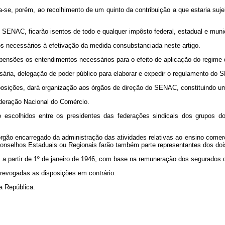
a-se, porém, ao recolhimento de um quinto da contribuição a que estaria suje
o SENAC, ficarão isentos de todo e qualquer impôsto federal, estadual e munic
os necessários à efetivação da medida consubstanciada neste artigo.
sões os entendimentos necessários para o efeito de aplicação do regime de 
sária, delegação de poder público para elaborar e expedir o regulamento do
disposições, dará organização aos órgãos de direção do SENAC, constituindo
deração Nacional do Comércio.
escolhidos entre os presidentes das federações sindicais dos grupos do
 órgão encarregado da administração das atividades relativas ao ensino come
 Conselhos Estaduais ou Regionais farão também parte representantes dos doi
s a partir de 1º de janeiro de 1946, com base na remuneração dos segurados 
 revogadas as disposições em contrário.
a República.