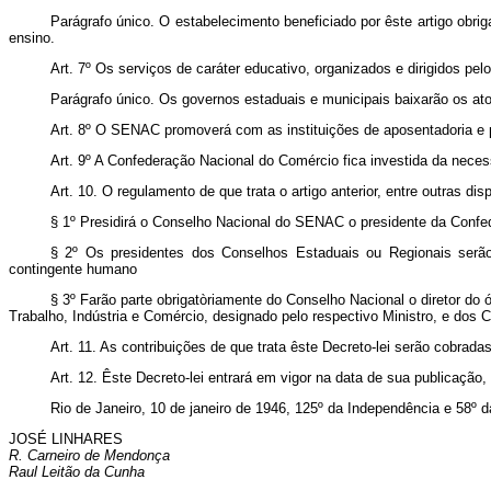
Parágrafo único. O estabelecimento beneficiado por êste artigo obrig
ensino.
Art.
7º Os serviços de caráter educativo, organizados e dirigidos pel
Parágrafo único. Os governos estaduais e municipais baixarão os at
Art.
8º O SENAC promoverá com as instituições de aposentadoria e pen
Art.
9º A Confederação Nacional do Comércio fica investida da neces
Art.
10. O regulamento de que trata o artigo anterior, entre outras 
§ 1º Presidirá o Conselho Nacional do SENAC o presidente da Confe
§ 2º Os presidentes dos Conselhos Estaduais ou Regionais serão 
contingente humano
§ 3º Farão parte obrigatòriamente do Conselho Nacional o diretor do
Trabalho, Indústria e Comércio, designado pelo respectivo Ministro, e dos
Art.
11. As contribuições de que trata êste Decreto-lei serão cobrada
Art.
12. Êste Decreto-lei entrará em vigor na data de sua publicação,
Rio de Janeiro, 10 de janeiro de 1946, 125º da Independência e 58º d
JOSÉ LINHARES
R. Carneiro de Mendonça
Raul Leitão da Cunha