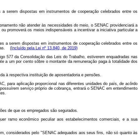
 a serem dispostas em instrumentos de cooperação celebrados entre os
cionamento não atender às necessidades do meio, o SENAC providenciará a
 promoverá os meios indispensáveis a incentivar a iniciativa particular a
es a serem dispostas em instrumentos de cooperação celebrados entre os
rogas.
(Incluído pela Lei nº 13.840, de 2019)
tigo 577 da Consolidação das Leis do Trabalho, estiverem enquadradas nas
te a um por cento sôbre o montante da remuneração paga à totalidade dos
da à respectiva instituição de aposentadoria e pensões.
AC, para aplicação proporcional nas diferentes unidades do país, de acôrdo
o possuírem serviço próprio de cobrança, entrará o SENAC em entendimento
tes.
nsões de que os empregados são segurados.
uer ramo econômico peculiar aos estabelecimentos comerciais, e a sua
agem, considerados pelo "SENAC adequados aos seus fins, não só quanto às