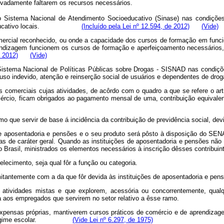
rovadamente faltarem os recursos necessários.
Sistema Nacional de Atendimento Socioeducativo (Sinase) nas condições
ativo locais.
(Incluído pela Lei nº 12.594, de 2012)
(Vide)
comercial reconhecido, ou onde a capacidade dos cursos de formação em fun
ndizagem funcionem os cursos de formação e aperfeiçoamento necessários, ou
 2012)
(Vide)
Sistema Nacional de Políticas Públicas sobre Drogas - SISNAD nas condiçõ
 uso indevido, atenção e reinserção social de usuários e dependentes de d
comerciais cujas atividades, de acôrdo com o quadro a que se refere o ar
rcio, ficam obrigados ao pagamento mensal de uma, contribuição equivalen
 que servir de base á incidência da contribuição de previdência social, devi
 de aposentadoria e pensões e o seu produto será pôsto à disposição do SEN
s de caráter geral. Quando as instituições de aposentadoria e pensões nã
o Brasil, ministrados os elementos necessários à inscrição dêsses contribuin
lecimento, seja qual fôr a função ou categoria.
mitantemente com a da que fôr devida às instituições de aposentadoria e pe
ividades mistas e que explorem, acessória ou concorrentemente, qualq
 aos empregados que servirem no setor relativo a êsse ramo.
 expensas próprias, mantiverem cursos práticos de comércio e de aprendiz
 e ao regime escolar.
(Vide Lei nº 6.297, de 1975)