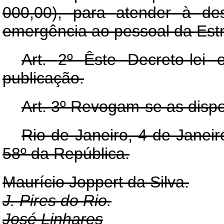
000,00), para atender à d
emergência ao pessoal da Est
Art.
2º Êste Decreto-lei
publicação.
Art.
3º Revogam-se as dispo
Rio de Janeiro, 4 de Janei
58º da República.
Maurício Joppert da Silva.
J. Pires do Rio.
José Linhares