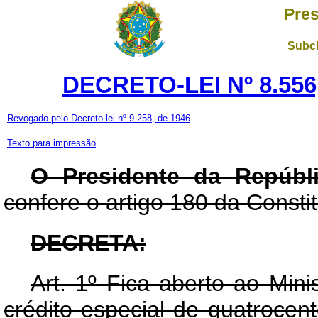
Pres
Subch
DECRETO-LEI Nº 8.556
Revogado pelo Decreto-lei nº 9.258, de 1946
Texto para impressão
O Presidente da Repúbli
confere o artigo 180 da Constit
DECRETA:
Art.
1º Fica aberto ao Mini
crédito especial de quatrocent