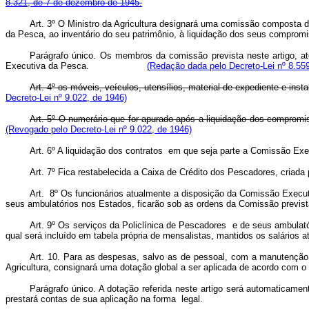
8.321, de 7 de dezembro de 1945.
Art. 3º O Ministro da Agricultura designará uma comissão composta de
da Pesca, ao inventário do seu patrimônio, à liquidação dos seus 
Parágrafo único. Os membros da comissão prevista neste artigo, até
Executiva da Pesca.
(Redação dada pelo Decreto-Lei nº 8.559
Art. 4º os móveis, veículos, utensílios, material de expediente e i
Decreto-Lei nº 9.022, de 1946)
Art. 5º O numerário que for apurado após a liquidação dos compromi
(Revogado pelo Decreto-Lei nº 9.022, de 1946)
Art. 6º A liquidação dos contratos em que seja parte a Comissão Exe
Art. 7º Fica restabelecida a Caixa de Crédito dos Pescadores, criada
Art. 8º Os funcionários atualmente a disposição da Comissão Execut
seus ambulatórios nos Estados, ficarão sob as ordens da Comissão prevista 
Art. 9º Os serviços da Policlínica de Pescadores e de seus ambulató
qual será incluído em tabela própria de mensalistas, mantidos os salários a
Art. 10. Para as despesas, salvo as de pessoal, com a manutenção 
Agricultura, consignará uma dotação global a ser aplicada de acordo com o 
Parágrafo único. A dotação referida neste artigo será automaticame
prestará contas de sua aplicação na forma legal.