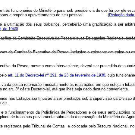
 três funcionários do Ministério para, sob presidência do que fôr por ele e
compromissos e propor o aproveitamento do seu pessoal.
(Redação dada 
 a ultimação dos seus trabalhos, perceberão uma gratificação a ser arbitr
, de 1946)
nstalações da Comissão Executiva da Pesca e suas Delegacias Regionais, serã
ssos da Comissão Executiva da Pesca, inclusive o existente em caixa ou es
cutiva da Pesca, mesmo como interveniente, deverá ser precedida de autoriza
 pelo
art. 11 do Decreto-lei nº 291, de 23 de fevereiro de 1938
, cujo funcionam
iva da pesca retornarão imediatamente ás repartições em que estejam lotado
no art. 3º dêste Decreto-lei, até que lhes seja dado destino conveniente.
rios nos Estados continuarão a ser prestados sob a supervisão da Divisão de
tuais.
e o funcionamento da Policlínica de Pescadores e de seus ambulatórios nos
plano de trabalhos previamente submetido á aprovação do Ministério da Agric
nte registrada pelo Tribunal de Contas e colocada pelo Tesouro Nacional, n