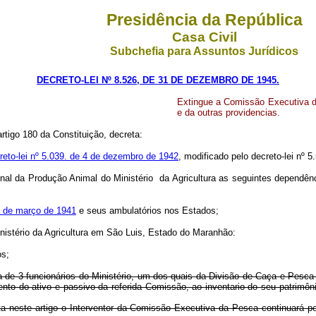
Presidência da República
Casa Civil
Subchefia para Assuntos Jurídicos
DECRETO-LEI Nº 8.526, DE 31 DE DEZEMBRO DE 1945.
Extingue a Comissão Executiva d
e da outras providencias.
artigo 180 da Constituição, decreta:
reto-lei nº 5.039. de 4 de dezembro de 1942
, modificado pelo decreto-lei nº 
al da Produção Animal do Ministério da Agricultura as seguintes dependên
14 de março de 1941
e seus ambulatórios nos Estados;
nistério da Agricultura em São Luis, Estado do Maranhão:
os;
a de 3 funcionários do Ministério, um dos quais da Divisão de Caça e Pesc
nto do ativo e passivo da referida Comissão, ao inventario do seu patrimô
a neste artigo o Interventor da Comissão Executiva da Pesca continuará pe