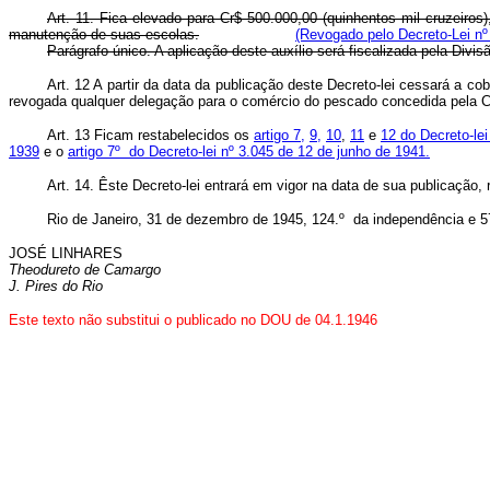
Art. 11. Fica elevado para Cr$ 500.000,00 (quinhentos mil cruzeiros
manutenção de suas escolas.
(Revogado pelo Decreto-Lei nº
Parágrafo único. A aplicação deste auxílio será fiscalizada pela Div
Art. 12 A partir da data da publicação deste Decreto-lei cessará a c
revogada qualquer delegação para o comércio do pescado concedida pela 
Art. 13 Ficam restabelecidos os
artigo 7,
9,
10
,
11
e
12 do Decreto-lei
1939
e o
artigo 7º do Decreto-lei nº 3.045 de 12 de junho de 1941.
Art. 14. Êste Decreto-lei entrará em vigor na data de sua publicação,
Rio de Janeiro, 31 de dezembro de 1945, 124.º da independência e 
JOSÉ LINHARES
Theodureto de Camargo
J. Pires do Rio
Este texto não substitui o publicado no DOU de 04.1.1946