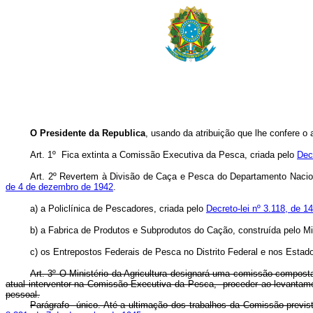
O Presidente da Republica
, usando da atribuição que lhe confere o 
Art. 1º Fica extinta a Comissão Executiva da Pesca, criada pelo
Dec
Art. 2º Revertem à Divisão de Caça e Pesca do Departamento Nacion
de 4 de dezembro de 1942
.
a) a Policlínica de Pescadores, criada pelo
Decreto-lei nº 3.118, de 
b) a Fabrica de Produtos e Subprodutos do Cação, construída pelo Mi
c) os Entrepostos Federais de Pesca no Distrito Federal e nos Estad
Art. 3º O Ministério da Agricultura designará uma comissão compost
atual interventor na Comissão Executiva da Pesca, proceder ao levantame
pessoal.
Parágrafo único. Até a ultimação dos trabalhos da Comissão previst