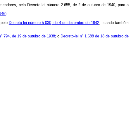
Pescadores, pelo Decreto-lei número 2.655, de 2 de outubro de 1940, para a
946)
a pelo
Decreto-lei número 5.030, de 4 de dezembro de 1942
, ficando também
nº 794, de 19 de outubro de 1938;
o
Decreto-lei nº 1.688 de 18 de outubro de