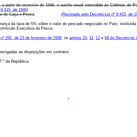
), a partir do exercício de 1946, o auxílio anual concedido às Colônias de 
 9.415, de 1946)
isão de Caça e Pesca
.
(Revogado pelo Decreto-Lei nº 9.415, de 1
obrança da taxa de 5% sôbre o valor do pescado negociado no País, instituíd
Comissão Executiva da Pesca.
 nº 291, de 23 de fevereiro de 1938
; os
artigos 10
,
11
,
12
e
69 do Decreto-lei 
 revogadas as disposições em contrário.
57.º da República.
*