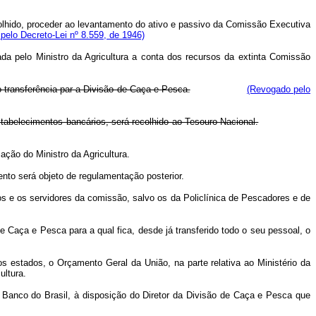
scolhido, proceder ao levantamento do ativo e passivo da Comissão Executiva
pelo Decreto-Lei nº 8.559, de 1946)
ada pelo Ministro da Agricultura a conta dos recursos da extinta Comissão
o transferência par a Divisão de Caça e Pesca.
(Revogado pelo
tabelecimentos bancários, será recolhido ao Tesouro Nacional.
ção do Ministro da Agricultura.
ento será objeto de regulamentação posterior.
s e os servidores da comissão, salvo os da Policlínica de Pescadores e de
 Caça e Pesca para a qual fica, desde já transferido todo o seu pessoal, o
 estados, o Orçamento Geral da União, na parte relativa ao Ministério da
ultura.
o Banco do Brasil, à disposição do Diretor da Divisão de Caça e Pesca que