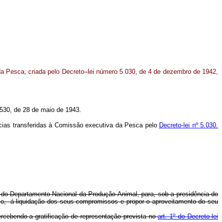
a Pesca, criada pelo Decreto–lei número 5.030, de 4 de dezembro de 1942,
5.530, de 28 de maio de 1943.
cias transferidas à Comissão executiva da Pesca pelo
Decreto-lei nº 5.030.
a do Departamento Nacional da Produção Animal, para, sob a presidência do
nio, á liquidação dos seus compromissos e propor o aproveitamento do seu
rcebendo a gratificação de representação prevista no
art. 1º do Decreto-lei