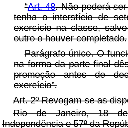
“
Art. 48
. Não poderá ser
tenha o interstício de set
exercício na classe, sal
outro o houver completado.
Parágrafo único. O funci
na forma da parte final dê
promoção antes de deco
exercício”.
Art. 2º Revogam-se as disp
Rio de Janeiro, 18 d
Independência e 57º da Repúb