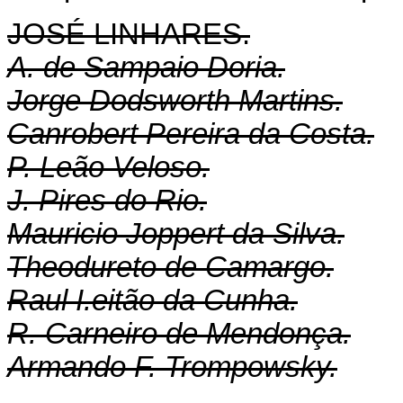
JOSÉ LINHARES.
A. de Sampaio Doria.
Jorge Dodsworth Martins.
Canrobert Pereira da Costa.
P. Leão Veloso.
J. Pires do Rio.
Mauricio Joppert da Silva.
Theodureto de Camargo.
Raul I.eitão da Cunha.
R. Carneiro de Mendonça.
Armando F. Trompowsky.