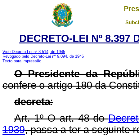
Pres
Subch
DECRETO-LEI Nº 8.397 
Vide Decreto-Lei nº 8.514, de 1945
Revogado pelo Decreto-Lei nº 9.094, de 1946
Texto para impressão
O Presidente da Repúbl
confere o artigo 180 da Consti
decreta
:
Art. 1º O art. 48 do
Decret
1939
, passa a ter a seguinte 