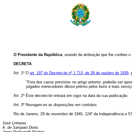
O Presidente da República
, usando da atribuição que lhe confere o 
DECRETA
:
Art.
1º O
art. 197 do Decreto-lei nº 1.713, de 28 de outubro de 1939
, 
"Fora dos casos previstos no artigo anterior, poderão ser ap
julgados merecedores dêsse prêmio pelos bons e leais serviç
Art.
2º Êste decreto-lei entrará em vigor na data da sua publicação.
Art.
3º Revogam-se as disposições em contrário.
Rio de Janeiro, 29 de novembro de 1945, 124º da Independência e 57
José Linhares.
A. de Sampaio Doria.
Jorge Dodsworth Martins.