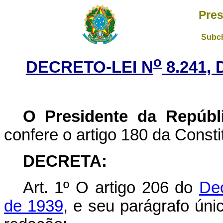
Pres
Subch
o
DECRETO-LEI N
8.241,
O Presidente da Repúbl
confere o artigo 180 da Consti
DECRETA:
Art. 1º O artigo 206 do
Dec
de 1939
, e seu parágrafo ún