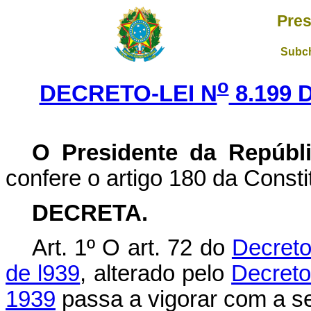
Pres
Subch
o
DECRETO-LEI N
8.199 
O Presidente da Repúbl
confere o artigo 180 da Consti
DECRETA.
Art. 1º O art. 72 do
Decreto
de l939
, alterado pelo
Decreto
1939
passa a vigorar com a s