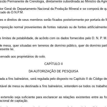
missão Permanente de Crenologia, diretamente subordinada ao Ministro da Agri
tor Geral do Departamento Nacional da Produção Mineral e se comporá de quat
izado do D.N.P.M.
 e direitos de seus membros serão fixados posteriormente por portaria do Mi
posição normal provenientes de fontes naturais ou de fontes artificialment
os limites de potabilidade, de acôrdo com os dados fornecidos pelo D. N. P. M
e mesa, quer situadas em terrenos de domínio público, quer do domínio parti
esente lei.
rvado aos proprietários do solo.
CAPÍTULO II
DA AUTORIZAÇÃO DE PESQUISA
da a fins balneários, será regulada pelo disposto no Capítulo II do Código d
otável de mesa ou destinada a fins balneários, entendem-se todos os trabal
tensão seja suficiente para esclarecer as relações existentes entre as fon
acional de captação.