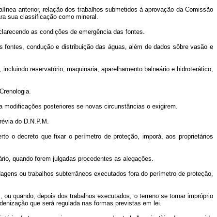
 alínea anterior, relação dos trabalhos submetidos à aprovação da Comissão
ra sua classificação como mineral.
sclarecendo as condições de emergência das fontes.
s fontes, condução e distribuição das águas, além de dados sôbre vasão e
ncluindo reservatório, maquinaria, aparelhamento balneário e hidroterático,
Crenologia.
 a modificações posteriores se novas circunstâncias o exigirem.
révia do D.N.P.M.
to o decreto que fixar o perímetro de proteção, imporá, aos proprietários
ário, quando forem julgadas procedentes as alegações.
dagens ou trabalhos subterrâneos executados fora do perímetro de proteção,
 ou quando, depois dos trabalhos executados, o terreno se tornar impróprio
ndenização que será regulada nas formas previstas em lei.