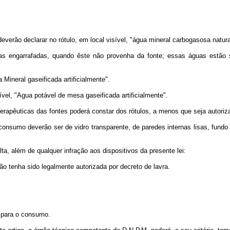
verão declarar no rótulo, em local visível, "água mineral carbogasosa natura
uas engarrafadas, quando êste não provenha da fonte; essas águas estão s
 Mineral gaseificada artificialmente".
ível, "Agua potável de mesa gaseificada artificialmente".
terapêuticas das fontes poderá constar dos rótulos, a menos que seja autor
onsumo deverão ser de vidro transparente, de paredes internas lisas, fundo 
ta, além de qualquer infração aos dispositivos da presente lei:
ão tenha sido legalmente autorizada por decreto de lavra.
s para o consumo.