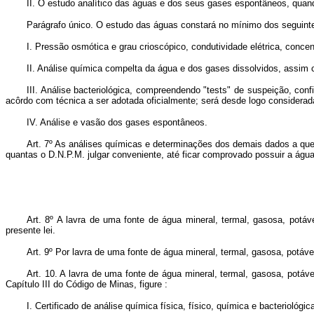
II. O estudo analítico das águas e dos seus gases espontâneos, quando
Parágrafo único. O estudo das águas constará no mínimo dos seguint
I. Pressão osmótica e grau crioscópico, condutividade elétrica, conce
II. Análise química compelta da água e dos gases dissolvidos, assim
III. Análise bacteriológica, compreendendo "tests" de suspeição, c
acôrdo com técnica a ser adotada oficialmente; será desde logo considerad
IV. Análise e vasão dos gases espontâneos.
Art. 7º As análises químicas e determinações dos demais dados a que
quantas o D.N.P.M. julgar conveniente, até ficar comprovado possuir a águ
Art. 8º A lavra de uma fonte de água mineral, termal, gasosa, potáv
presente lei.
Art. 9º Por lavra de uma fonte de água mineral, termal, gasosa, potáv
Art. 10. A lavra de uma fonte de água mineral, termal, gasosa, potáve
Capítulo III do Código de Minas, figure :
I. Certificado de análise química física, físico, química e bacteriológ