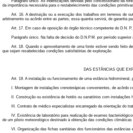
Parágrafo único. As indenizações devidas pelo concessionário da fonte
da importância necessária para o restabelecimento das condições primitiv
Art. 16. A destruição ou a execução dos trabalhos em terrenos de ou
arbitramento ou acôrdo entre as partes; essa quantia servirá, de garantia 
Art. 17. Em caso de oposição do órgão técnico competente do D.N. P, M
Parágrafo único. Na falta de decisão do D.N.P.M. por período superio
Art. 18. Quando o aproveitamento de uma fonte estiver sendo feito de
que sejam resabelecidas condições satisfatórias de exploração.
DAS ESTÂNCIAS QUE EX
Art. 19. A instalação ou funcionamento de uma estância hidromineral, p
I. Montagem de instalações crenoterápicas convenientes, de acôrdo 
II. Construção ou existência de hotéis ou sanatórios com instalações h
III. Contrato de médico especialistas encarregado da orientação do tr
IV. Existência de laboratório para realização de exames bacteriológic
de um pôsto meteorológico destinado à obtenção das condições climáticas 
VI. Organização das fichas sanitárias dos funcionários das estâncias