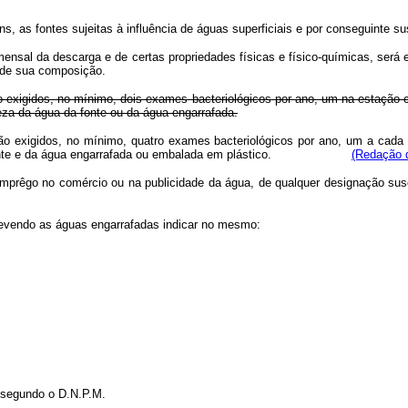
s, as fontes sujeitas à influência de águas superficiais e por conseguinte su
nsal da descarga e de certas propriedades físicas e físico-químicas, será e
o de sua composição.
o exigidos, no mínimo, dois exames bacteriológicos por ano, um na estação ch
ureza da água da fonte ou da água engarrafada.
 exigidos, no mínimo, quatro exames bacteriológicos por ano, um a cada tri
gua da fonte e da água engarrafada ou embalada em plástico.
(Redação d
emprêgo no comércio ou na publicidade da água, de qualquer designação susc
, devendo as águas engarrafadas indicar no mesmo:
, segundo o D.N.P.M.