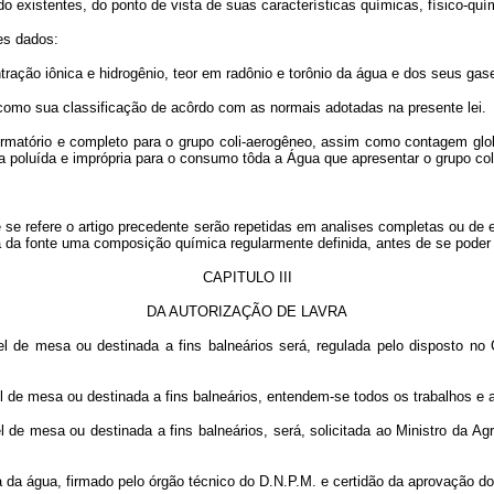
 existentes, do ponto de vista de suas características químicas, físico-quím
es dados:
ntração iônica e hidrogênio, teor em radônio e torônio da água e dos seus g
 como sua classificação de acôrdo com as normais adotadas na presente lei.
onfirmatório e completo para o grupo coli-aerogêneo, assim como contagem g
a poluída e imprópria para o consumo tôda a Água que apresentar o grupo co
 se refere o artigo precedente serão repetidas em analises completas ou de
a da fonte uma composição química regularmente definida, antes de se poder 
CAPITULO III
DA AUTORIZAÇÃO DE LAVRA
el de mesa ou destinada a fins balneários será, regulada pelo disposto no
el de mesa ou destinada a fins balneários, entendem-se todos os trabalhos e
l de mesa ou destinada a fins balneários, será, solicitada ao Ministro da A
ica da água, firmado pelo órgão técnico do D.N.P.M. e certidão da aprovação do