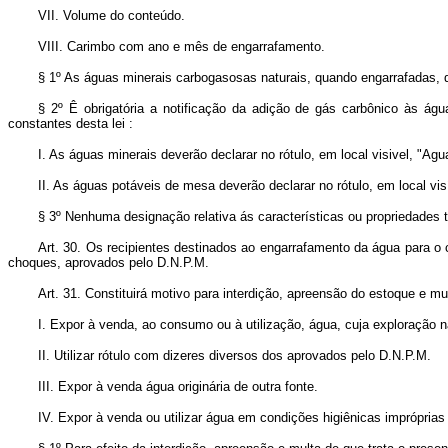
VII. Volume do conteúdo.
VIII. Carimbo com ano e mês de engarrafamento.
§ 1º As águas minerais carbogasosas naturais, quando engarrafadas, de
§ 2º Ê obrigatória a notificação da adição de gás carbônico às ág
constantes desta lei :
I. As águas minerais deverão declarar no rótulo, em local visivel, "Agua
II. As águas potáveis de mesa deverão declarar no rótulo, em local vis
§ 3º Nenhuma designação relativa ás características ou propriedades 
Art. 30. Os recipientes destinados ao engarrafamento da água para o c
choques, aprovados pelo D.N.P.M.
Art. 31. Constituirá motivo para interdição, apreensão do estoque e mul
I. Expor à venda, ao consumo ou à utilização, água, cuja exploração n
II. Utilizar rótulo com dizeres diversos dos aprovados pelo D.N.P.M.
III. Expor à venda água originária de outra fonte.
IV. Expor à venda ou utilizar água em condições higiênicas imprópria