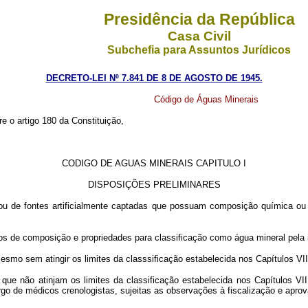
Presidência da República
Casa Civil
Subchefia para Assuntos Jurídicos
DECRETO-LEI Nº 7.841 DE 8 DE AGOSTO DE 1945.
Código de Águas Minerais
re o artigo 180 da Constituição,
CODIGO DE AGUAS MINERAIS CAPITULO I
DISPOSIÇÕES PRELIMINARES
 ou de fontes artificialmente captadas que possuam composição química ou
ticos de composição e propriedades para classificação como água mineral pel
esmo sem atingir os limites da classsificação estabelecida nos Capítulos 
que não atinjam os limites da classificação estabelecida nos Capítulos VI
rgo de médicos crenologistas, sujeitas as observações à fiscalização e apro