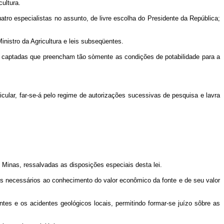
cultura.
ro especialistas no assunto, de livre escolha do Presidente da República;
nistro da Agricultura e leis subseqüentes.
e captadas que preencham tão sòmente as condições de potabilidade para a
.
cular, far-se-á pelo regime de autorizações sucessivas de pesquisa e lavra
e Minas, ressalvadas as disposições especiais desta lei.
hos necessários ao conhecimento do valor econômico da fonte e de seu valor
tes e os acidentes geológicos locais, permitindo formar-se juízo sôbre as