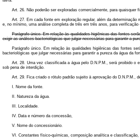
lavra.
Art. 26. Não poderão ser exploradas comercialmente, para quaisquer fin
Art. 27. Em cada fonte em exploração regular, além da determinação me
e, no mínimo, uma análise completa de três em três anos, para verificaçã
Parágrafo único. Em relação às qualidades higiênicas das fontes serã
exigir as análises bacteriológicas que julgar necessárias para garantir a p
Parágrafo único.
Em relação às qualidades higiênicas das fontes serão
bacteriológicas que julgar necessárias para garantir a pureza da á
Art. 28. Uma vez classificada a água pelo D.N.P.M., será proibido o 
sob pena de interdição.
Art. 29. Fica criado o rótulo padrão sujeito à aprovação do D.N.P.M.
I. Nome da fonte.
II. Natureza da água.
III. Localidade.
IV. Data e número da concessão,
V. Nome do concessionário.
VI. Constantes físico-químicas, composição analítica e classificação