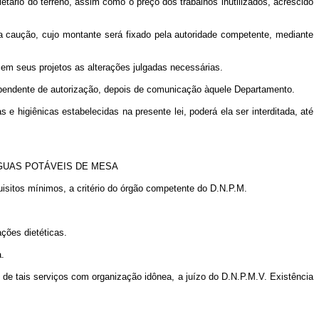
etário do terreno, assim como o preço dos trabalhos inutilizados, acrescido
ma caução, cujo montante será fixado pela autoridade competente, mediante
 em seus projetos as alterações julgadas necessárias.
dependente de autorização, depois de comunicação àquele Departamento.
 higiênicas estabelecidas na presente lei, poderá ela ser interditada, até
GUAS POTÁVEIS DE MESA
quisitos mínimos, a critério do órgão competente do D.N.P.M.
ações dietéticas.
a.
o de tais serviços com organização idônea, a juízo do D.N.P.M.V. Existência