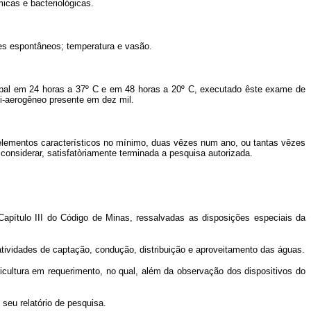
icas e bacteriológicas.
ases espontâneos; temperatura e vasão.
lobal em 24 horas a 37º C e em 48 horas a 20º C, executado êste exame de
li-aerogêneo presente em dez mil.
 elementos característicos no mínimo, duas vêzes num ano, ou tantas vêzes
considerar, satisfatòriamente terminada a pesquisa autorizada.
 Capítulo III do Código de Minas, ressalvadas as disposições especiais da
 atividades de captação, condução, distribuição e aproveitamento das águas.
gricultura em requerimento, no qual, além da observação dos dispositivos do
 seu relatório de pesquisa.