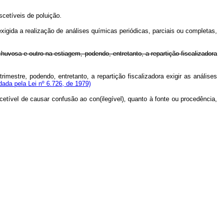
scetíveis de poluição.
xigida a realização de análises químicas periódicas, parciais ou completas,
uvosa e outro na estiagem, podendo, entretanto, a repartição fiscalizadora
mestre, podendo, entretanto, a repartição fiscalizadora exigir as análises
ada pela Lei nº 6.726, de 1979)
etível de causar confusão ao con(ilegível), quanto à fonte ou procedência,