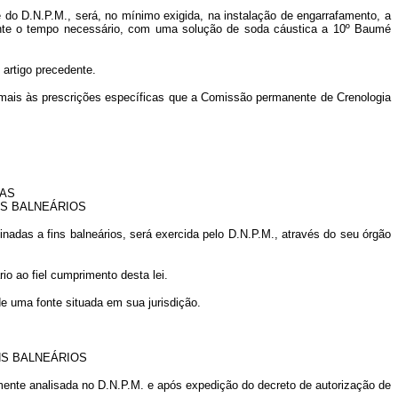
do D.N.P.M., será, no mínimo exigida, na instalação de engarrafamento, a
ante o tempo necessário, com uma solução de soda cáustica a 10º Baumé
artigo precedente.
e mais às prescrições específicas que a Comissão permanente de Crenologia
DAS
NS BALNEÁRIOS
nadas a fins balneários, será exercida pelo D.N.P.M., através do seu órgão
rio ao fiel cumprimento desta lei.
e uma fonte situada em sua jurisdição.
NS BALNEÁRIOS
amente analisada no D.N.P.M. e após expedição do decreto de autorização de