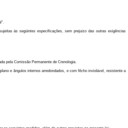
l".
ujeitas às següintes especificações, sem prejuizo das outras exigências
izada pela Comissão Permanente de Crenologia.
plano e ângulos internos arredondados, e com fêcho inviolável, resistente a