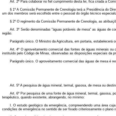
Art. 2º Para colaborar no fiel cumprimento desta lei, fica criada a Co
§ 1º A Comissão Permanente de Crenologia terá a Presidência do Dire
um dos membros será escolhido entre o pessoal do órgão técnico especial
§ 2º O regimento da Comissão Permanente de Crenologia, as atribuições
Art. 3º Serão denominadas "águas potáveis de mesa" as águas de com
região.
Parágrafo único. O Ministro da Agricultura, em portaria, estabelecerá 
Art. 4º O aproveitamento comercial das fontes de águas minerais ou d
instituído pelo Código de Minas, observadas as disposições especiais da pr
Parágrafo único. O aproveitamento comercial das águas de mesa é rese
Art. 5º A pesquisa de água mineral, termal, gasosa, de mesa ou destina
Art. 6º Por pesquisa de uma fonte de água mineral, termal, gasosa, p
terapêutico, quando existente, abrangendo, no mínimo:
I. O estudo geológico da emergência, compreendendo uma área cuja ex
condições de emergência no sentido de ser fixado criteriosamente o plano r