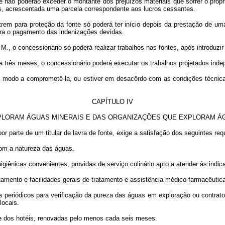
 não poderão exceder o montante dos prejuízos materiais que sofrer o propri
as, acrescentada uma parcela correspondente aos lucros cessantes.
trem para proteção da fonte só poderá ter início depois da prestação de u
para o pagamento das indenizações devidas.
., o concessionário só poderá realizar trabalhos nas fontes, após introduzir
r a três meses, o concessionário poderá executar os trabalhos projetados in
 modo a comprometê-la, ou estiver em desacôrdo com as condições técnicas e
CAPÍTULO IV
PLORAM ÁGUAS MINERAIS E DAS ORGANIZAÇÕES QUE EXPLORAM Á
or parte de um titular de lavra de fonte, exige a satisfação dos seguintes re
com a natureza das águas.
igiênicas convenientes, providas de serviço culinário apto a atender às indic
atamento e facilidades gerais de tratamento e assistência médico-farmacêutic
os periódicos para verificação da pureza das águas em exploração ou contrat
locais.
 e dos hotéis, renovadas pelo menos cada seis meses.