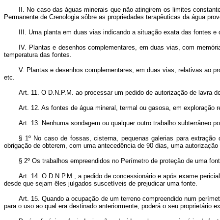
II. No caso das águas minerais que não atingirem os limites constant
Permanente de Crenologia sôbre as propriedades terapêuticas da água prov
III. Uma planta em duas vias indicando a situação exata das fontes e
IV. Plantas e desenhos complementares, em duas vias, com memória j
temperatura das fontes.
V. Plantas e desenhos complementares, em duas vias, relativas ao proj
etc.
Art. 11. O D.N.P.M. ao processar um pedido de autorização de lavra d
Art. 12. As fontes de água mineral, termal ou gasosa, em exploração r
Art. 13. Nenhuma sondagem ou qualquer outro trabalho subterrâneo po
§ 1º No caso de fossas, cisterna, pequenas galerias para extração d
obrigação de obterem, com uma antecedência de 90 dias, uma autorização d
§ 2º Os trabalhos empreendidos no Perímetro de proteção de uma fonte
Art. 14. O D.N.P.M., a pedido de concessionário e após exame pericia
desde que sejam êles julgados suscetíveis de prejudicar uma fonte.
Art. 15. Quando a ocupação de um terreno compreendido num perímetro 
para o uso ao qual era destinado anteriormente, poderá o seu proprietário 