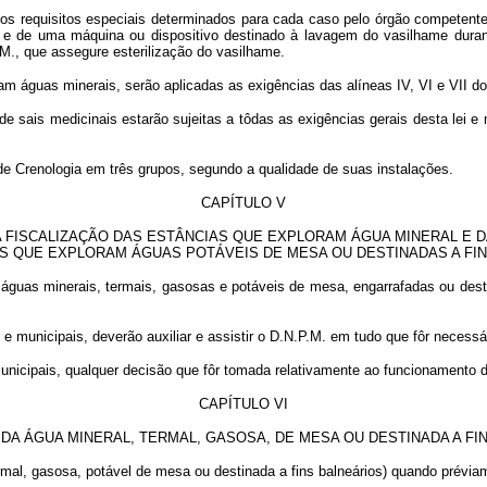
os requisitos especiais determinados para cada caso pelo órgão competente 
a e de uma máquina ou dispositivo destinado à lavagem do vasilhame dur
M., que assegure esterilização do vasilhame.
 águas minerais, serão aplicadas as exigências das alíneas IV, VI e VII do 
de sais medicinais estarão sujeitas a tôdas as exigências gerais desta lei 
de Crenologia em três grupos, segundo a qualidade de suas instalações.
CAPÍTULO V
 FISCALIZAÇÃO DAS ESTÂNCIAS QUE EXPLORAM ÁGUA MINERAL E 
 QUE EXPLORAM ÁGUAS POTÁVEIS DE MESA OU DESTINADAS A FI
 águas minerais, termais, gasosas e potáveis de mesa, engarrafadas ou desti
s e municipais, deverão auxiliar e assistir o D.N.P.M. em tudo que fôr necessá
nicipais, qualquer decisão que fôr tomada relativamente ao funcionamento d
CAPÍTULO VI
DA ÁGUA MINERAL, TERMAL, GASOSA, DE MESA OU DESTINADA A FI
termal, gasosa, potável de mesa ou destinada a fins balneários) quando prévi