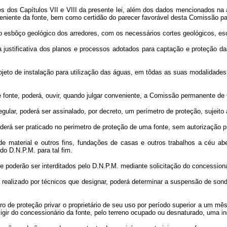
es dos Capítulos VII e VIII da presente lei, além dos dados mencionados na
eniente da fonte, bem como certidão do parecer favorável desta Comissão pa
 o esbôço geológico dos arredores, com os necessários cortes geológicos, e
ustificativa dos planos e processos adotados para captação e proteção da
eto de instalação para utilização das águas, em tôdas as suas modalidades, i
e fonte, poderá, ouvir, quando julgar conveniente, a Comissão permanente de 
egular, poderá ser assinalado, por decreto, um perímetro de proteção, sujeito
derá ser praticado no perimetro de proteção de uma fonte, sem autorização p
e material e outros fins, fundações de casas e outros trabalhos a céu aber
o D.N.P.M. para tal fim.
 poderão ser interditados pelo D.N.P.M. mediante solicitação do concession
l realizado por técnicos que designar, poderá determinar a suspensão de son
de proteção privar o proprietário de seu uso por período superior a um mês,
exigir do concessionário da fonte, pelo terreno ocupado ou desnaturado, uma i