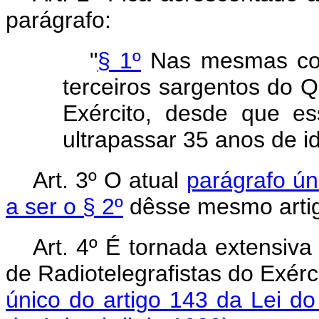
parágrafo:
"
§ 1º
Nas mesmas con
terceiros sargentos do Q
Exército, desde que e
ultrapassar 35 anos de i
Art. 3º O atual
parágrafo ún
a ser o § 2º
dêsse mesmo arti
Art. 4º É tornada extensiv
de Radiotelegrafistas do Exérc
único do artigo 143 da Lei do S