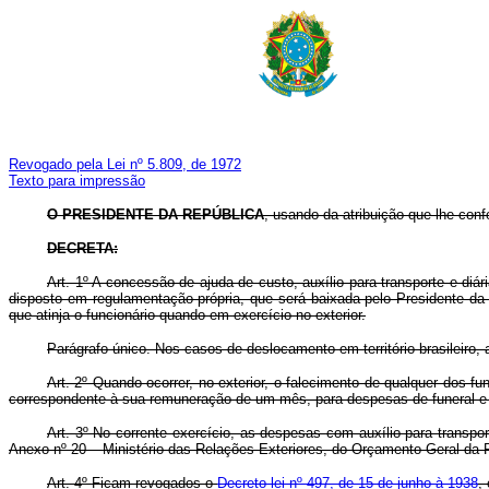
Revogado pela Lei nº 5.809, de 1972
Texto para impressão
O PRESIDENTE DA REPÚBLICA
, usando da atribuição que lhe conf
DECRETA:
Art. 1º A concessão de ajuda de custo, auxílio para transporte e di
disposto em regulamentação própria, que será baixada pelo Presidente da 
que atinja o funcionário quando em exercício no exterior.
Parágrafo único. Nos casos de deslocamento em território brasileiro, 
Art. 2º Quando ocorrer, no exterior, o falecimento de qualquer dos f
correspondente à sua remuneração de um mês, para despesas de funeral e t
Art. 3º No corrente exercício, as despesas com auxílio para transpo
Anexo nº 20 – Ministério das Relações Exteriores, do Orçamento Geral da 
Art. 4º Ficam revogados o
Decreto-lei nº 497, de 15 de junho à 1938
,