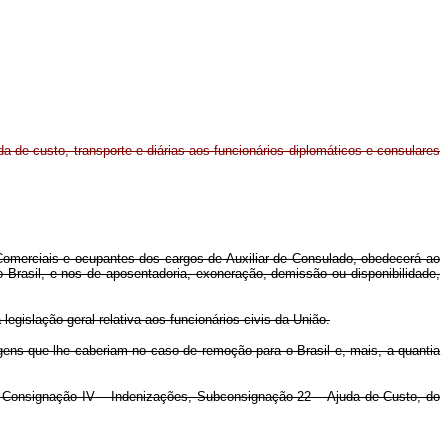
 de custo, transporte e diárias aos funcionários diplomáticos e consulares
s Comerciais e ocupantes dos cargos de Auxiliar de Consulado, obedecerá ao
 Brasil, e nos de aposentadoria, exoneração, demissão ou disponibilidade,
egislação geral relativa aos funcionários civis da União.
tagens que lhe caberiam no caso de remoção para o Brasil e, mais, a quantia
al, Consignação IV – Indenizações, Subconsignação 22 – Ajuda de Custo, do