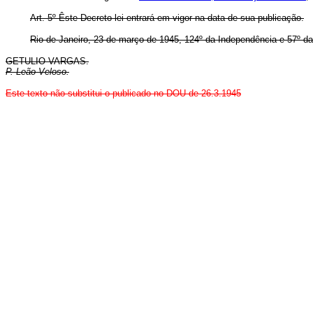
Art. 5º Êste Decreto-lei entrará em vigor na data de sua publicação.
Rio de Janeiro, 23 de março de 1945, 124º da Independência e 57º da
GETULIO VARGAS.
P. Leão Veloso.
Este texto não substitui o publicado no DOU de 26.3.1945