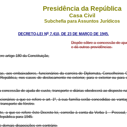
Presidência da República
Casa Civil
Subchefia para Assuntos Jurídicos
o
DECRETO-LEI N
7.410, DE 23 DE MARÇO DE 1945.
Dispõe sôbre a concessão de ajuda
e dá outras providências.
ere artigo 180 da Constituição,
árias, aos embaixadores, funcionários da carreira de Diplomata, Conselheiro
República, nos casos de deslocamento no exterior, para o exterior ou para o
a concessão de ajuda de custo, transporte e diárias obedecerá ao disposto na l
uncionários a que se refere o art. 1º, à sua família serão concedidas as van
ransporte do féretro.
rte, a que se refere êste Decreto-lei, correrão à conta da Verba 1 – Pesso
República para 1945.
 e demais disposições em contrário.