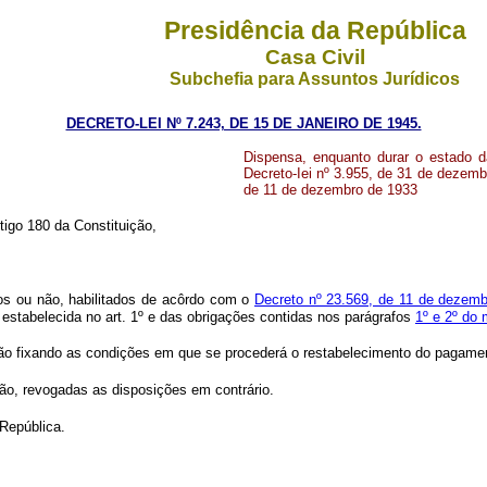
Presidência da República
Casa Civil
Subchefia para Assuntos Jurídicos
DECRETO-LEI Nº 7.243, DE 15 DE JANEIRO DE 1945.
Dispensa, enquanto durar o estado d
Decreto-Iei nº 3.955, de 31 de dezemb
de 11 de dezembro de 1933
rtigo 180 da Constituição,
dos ou não, habilitados de acôrdo com o
Decreto nº 23.569, de 11 de dezem
estabelecida no art. 1º e das obrigações contidas nos parágrafos
1º e 2º do 
ção fixando as condições em que se procederá o restabelecimento do pagamento
ção, revogadas as disposições em contrário.
 República.