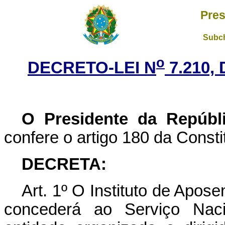
Pres
Subch
o
DECRETO-LEI N
7.210,
O Presidente da Repúbl
confere o artigo 180 da Consti
DECRETA:
Art
. 1º O Instituto de Apos
concederá ao Serviço Nacio