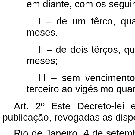
em diante, com os segui
I – de um têrco, qua
meses.
II – de dois têrços, 
meses;
III – sem venciment
terceiro ao vigésimo qua
Art.
2º Este Decreto-lei 
publicação, revogadas as disp
Rio de Janeiro,
4
de setem