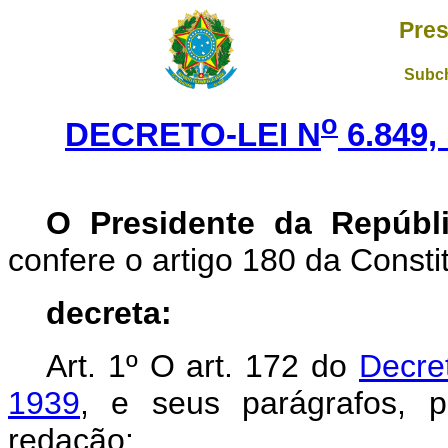
Pres
Subch
o
DECRETO-LEI N
6.849,
O Presidente da Repúbl
confere o artigo 180 da Consti
decreta:
Art.
1º O art. 172 do
Decre
1939
, e seus parágrafos, 
redação: