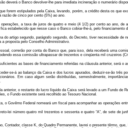
são deverá o Banco devolver-lhe para imediata incineração o numerário dispon
ue forem estipulados pela Caixa, levando, porém, a crédito desta os que ex
 à razão de cinco por cento (5%) ao ano.
operações, a taxa de juros de quatro e meio (4 1/2) por cento ao ano, de 
o, fica estabelecido que nesse caso o Banco cobrar-lhe-á, pelo financiamento 
ma do artigo segundo, parágrafo segundo, do Decreto, tiver necessidade de n
a a proposta pelo Conselho Administrativo.
soal, correrão por conta do Banco que, para isso, dela receberá uma comiss
podendo essa comissão ultrapassar de trezentos e cinqüenta mil cruzeiros (
uficientes as bases de financiamento referidas na cláusula anterior, será o
eder-se-á ao balanço da Caixa e dos lucros apurados, deduzir-se-ão três po
ncionários. Em caso algum serão distribuídas, semestralmente, importâncias
.
 anterior, o restante do lucro líquido da Caixa será levado a um Fundo de Re
ões, o Fundo existente será recolhido ao Tesouro Nacional.
inta, o Govêrno Federal nomeará um fiscal para acompanhar as operações entr
eto-lei número quatro mil trezentos e sessenta e quatro “A”, de sete de jun
, Contador, classe K, do Quadro Permanente, lavrei o presente têrmo, que, 