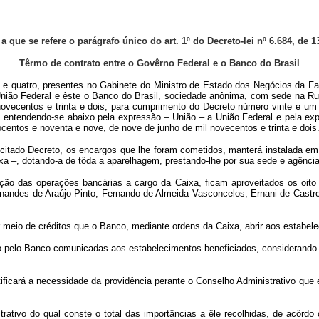
a que se refere o parágrafo único do art. 1º do Decreto-lei nº 6.684, de 
Têrmo de contrato entre o Govêrno Federal e o Banco do Brasil
e quatro, presentes no Gabinete do Ministro de Estado dos Negócios da Faze
União Federal e êste o Banco do Brasil, sociedade anônima, com sede na Ru
ovecentos e trinta e dois, para cumprimento do Decreto número vinte e um
no, entendendo-se abaixo pela expressão – União – a União Federal e pela 
entos e noventa e nove, de nove de junho de mil novecentos e trinta e dois
itado Decreto, os encargos que lhe foram cometidos, manterá instalada em
xa –, dotando-a de tôda a aparelhagem, prestando-lhe por sua sede e agênci
ção das operações bancárias a cargo da Caixa, ficam aproveitados os oito 
rnandes de Araújo Pinto, Fernando de Almeida Vasconcelos, Ernani de Castro 
 meio de créditos que o Banco, mediante ordens da Caixa, abrir aos estabel
ão pelo Banco comunicadas aos estabelecimentos beneficiados, considerando
tificará a necessidade da providência perante o Conselho Administrativo que
ivo do qual conste o total das importâncias a êle recolhidas, de acôrdo c