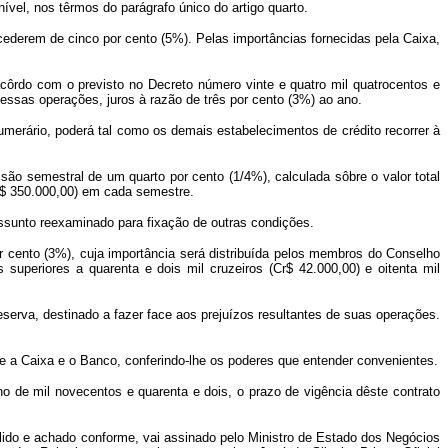
ível, nos têrmos do parágrafo único do artigo quarto.
cederem de cinco por cento (5%). Pelas importâncias fornecidas pela Caixa,
acôrdo com o previsto no Decreto número vinte e quatro mil quatrocentos e
dessas operações, juros à razão de três por cento (3%) ao ano.
umerário, poderá tal como os demais estabelecimentos de crédito recorrer à
ão semestral de um quarto por cento (1/4%), calculada sôbre o valor total
Cr$ 350.000,00) em cada semestre.
 assunto reexaminado para fixação de outras condições.
r cento (3%), cuja importância será distribuída pelos membros do Conselho
 superiores a quarenta e dois mil cruzeiros (Cr$ 42.000,00) e oitenta mil
serva, destinado a fazer face aos prejuízos resultantes de suas operações.
e a Caixa e o Banco, conferindo-lhe os poderes que entender convenientes.
ho de mil novecentos e quarenta e dois, o prazo de vigência dêste contrato
lido e achado conforme, vai assinado pelo Ministro de Estado dos Negócios