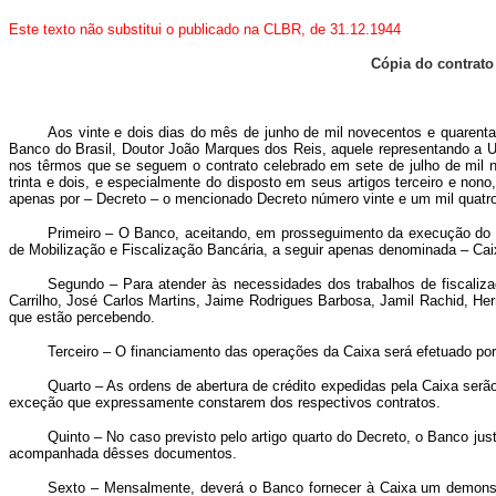
Este texto não substitui o publicado na CLBR, de 31.12.1944
Cópia do contrato 
Aos vinte e dois dias do mês de junho de mil novecentos e quarenta 
Banco do Brasil, Doutor João Marques dos Reis, aquele representando a 
nos têrmos que se seguem o contrato celebrado em sete de julho de mil n
trinta e dois, e especialmente do disposto em seus artigos terceiro e no
apenas por – Decreto – o mencionado Decreto número vinte e um mil quatroc
Primeiro – O Banco, aceitando, em prosseguimento da execução do c
de Mobilização e Fiscalização Bancária, a seguir apenas denominada – Cai
Segundo – Para atender às necessidades dos trabalhos de fiscaliza
Carrilho, José Carlos Martins, Jaime Rodrigues Barbosa, Jamil Rachid, He
que estão percebendo.
Terceiro – O financiamento das operações da Caixa será efetuado por
Quarto – As ordens de abertura de crédito expedidas pela Caixa ser
exceção que expressamente constarem dos respectivos contratos.
Quinto – No caso previsto pelo artigo quarto do Decreto, o Banco jus
acompanhada dêsses documentos.
Sexto – Mensalmente, deverá o Banco fornecer à Caixa um demonstrat