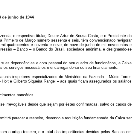
13 de junho de 1944
nda, o respectivo titular, Doutor Artur de Sousa Costa, e o Presidente do
a Primeiro de Março número sessenta e seis, têm convencionado revigorar
 mil quatrocentos e noventa e nove, de nove de junho de mil novecentos e
expressão – Banco – o Banco do Brasil, sociedade anônima, e designando-se
.
 suas dependências e com pessoal do seu quadro de funcionários, a Caixa
as os serviços necessários e encarregando-se do seu financiamento.
atuais inspetores especializados do Ministério da Fazenda – Múcio Torres
Holt e Gilberto Siqueira Rangel – aos quais ficam assegurados os salários
ecimentos bancários.
-se irrevogáveis desde que sejam por êstes confirmadas, salvo os casos de
 emitirá parecer a respeito, devendo a requisição fundamentada da Caixa ser
om o artigo terceiro, e o total das importâncias devidas pelos Bancos em