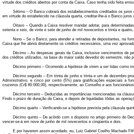
virtude dos créditos abertos por conta da Caixa. Caso tenha sido feita emis
Sétimo – O Banco cobrará dos estabelecimentos creditados os juros q
em virtude do estabelecido na cláusula quarta, creditar-lhe-á o Banco juros
Oitavo – Quando a Caixa resolver mandar adotar, para determinadas 
setenta e seis, de vinte e sete de junho de mil novecentos e trinta e quatr
Nono – Se o Banco, para atender a retiradas de depositantes, na for
Caixa que lhe abrirá diretamente os créditos necessários, uma vez aprovad
Décimo – As despesas gerais da Caixa, inclusive vencimentos de pes
dos créditos utilizados, na base do maior saldo devedor do semestre, não 
Décimo primeiro – Ocorrendo a hipótese de virem a ser tidas como ins
Décimo segundo – Em trinta de junho e trinta e um de dezembro proc
Administrativo, e cinco por cento (5%) para gratificações especiais a fu
cruzeiros (Cr$ 80.000,00), respectivamente, ao Conselho e aos funcionários
Décimo terceiro – Deduzidas as importâncias mencionadas na cláusula
Findo o prazo de duração da Caixa, e depois de liquidadas tôdas as operaç
Décimo quarto – Verificando-se a hipótese prevista pela cláusula qu
Décimo quinto – De acôrdo com o disposto no artigo primeiro do Decr
vencer-se-á em nove de junho de mil novecentos e cinqüenta e dois.
E por haverem assim acordado, eu, Luiz Gabriel Coelho Machado Filho