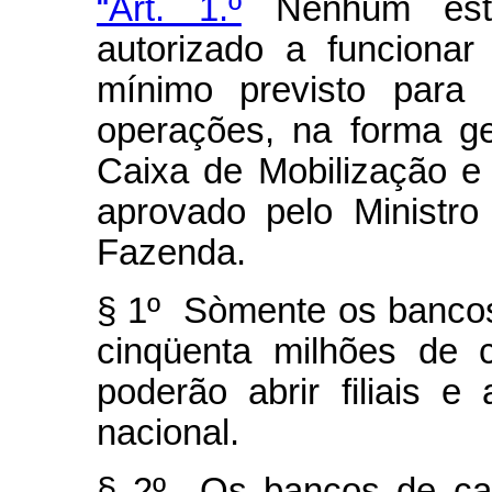
“Art. 1.º
Nenhum estab
autorizado a funcionar
mínimo previsto para
operações, na forma ge
Caixa de Mobilização e
aprovado pelo Ministr
Fazenda.
§ 1º Sòmente os bancos 
cinqüenta milhões de c
poderão abrir filiais e
nacional.
§ 2º Os bancos de capi