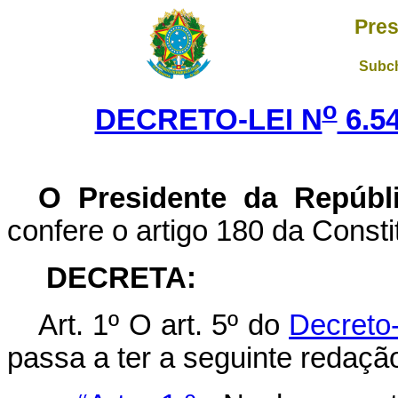
Pres
Subch
o
DECRETO-LEI N
6.54
O Presidente da Repúbl
confere o artigo 180 da Consti
DECRETA:
Art. 1º O art. 5º do
Decreto-
passa a ter a seguinte redaçã