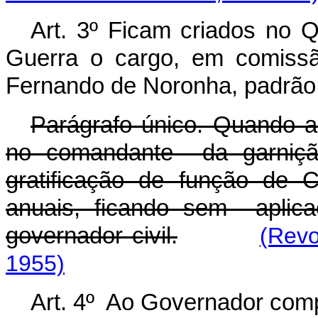
Art. 3º Ficam criados no 
Guerra o cargo, em comissã
Fernando de Noronha, padrão
Parágrafo único. Quando 
no comandante da garnição 
gratificação de função de C
anuais, ficando sem aplic
governador civil.
(Revo
1955)
Art. 4º Ao Governador com