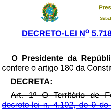
Pres
Subch
o
DECRETO-LEI N
5.71
O Presidente da Repúbli
confere o artigo 180 da Consti
DECRETA:
Art. 1º O Território de 
decreto-lei n. 4.102, de 9 de