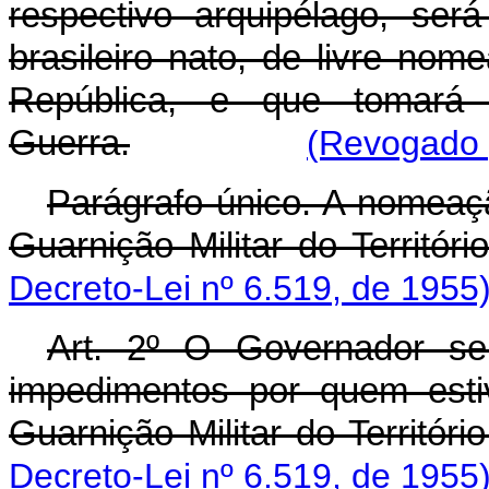
respectivo arquipélago, ser
brasileiro nato, de livre no
República, e que tomará
Guerra.
(Revogado p
P
arágrafo único. A nomeaç
Guarnição Militar do Territóri
Decreto-Lei nº 6.519, de 1955
Art. 2º O Governador se
impedimentos por quem est
Guarnição Militar do Território
Decreto-Lei nº 6.519, de 1955