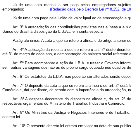
a) de uma cota mensal a ser paga pelos empregadores sujeitos
empregados;
(Redação dada pelo Decreto Lei nº 8.252, de 19
b) de uma cota paga pela União de valor igual ao da arrecada
Art.
3º A arrecadação das contribuições previstas nas alíneas a e b d
Banco do Brasil à disposição da L.B.A.., em conta especial.
Parágrafo único. A cota a que se refere a alínea c do artigo anterior
Art.
4º A aplicação da receita a que se refere o art. 2º deste decreto
até 31 de março de cada ano, a demonstração do balanço social referente ao
Art.
5º Para acompanhar a ação da L.B.A. e trazer o Governo informad
sem outras vantagens que não as do próprio cargo ocupado nos quadros do 
Art.
6º Os estatutos da L.B.A. nao poderão ser alterados senão depois
Art.
7º O depósito da cota a que se refere a alínea c do art. 2º será f
Comércio e, daí por diante, de acordo com a importância da arrecadação, no 
Art.
8º A despesa decorrente do disposto na alínea c, do art. 2º dest
respectivos orçamentos do Ministério do Trabalho, Indústria e Comércio.
Art.
9º Os Ministros da Justiça e Negócios Interiores e do Trabalho,
decreto-lei.
Art.
10º O presente decreto-lei entrará em vigor na data de sua public