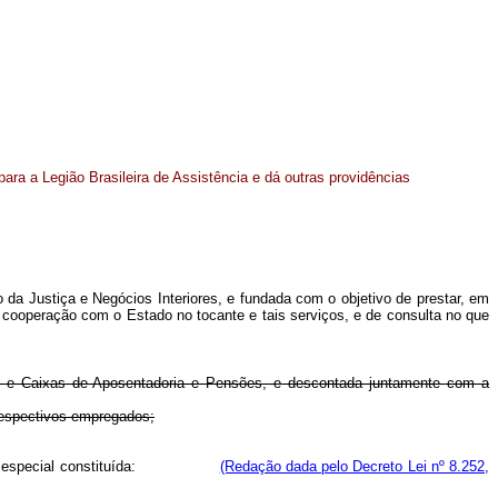
para a Legião Brasileira de Assistência e dá outras providências
o da Justiça e Negócios Interiores, e fundada com o objetivo de prestar, em
e cooperação com o Estado no tocante e tais serviços, e de consulta no que
os e Caixas de Aposentadoria e Pensões, e descontada juntamente com a
 respectivos empregados;
ntribuição especial constituída:
(Redação dada pelo Decreto Lei nº 8.252,