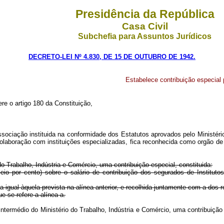
Presidência da República
Casa Civil
Subchefia para Assuntos Jurídicos
DECRETO-LEI Nº 4.830, DE 15 DE OUTUBRO DE 1942.
Estabelece contribuição especial 
ere o artigo 180 da Constituição,
ssociação instituida na conformidade dos Estatutos aprovados pelo Ministéri
colaboração com instituições especializadas, fica reconhecida como orgão d
o Trabalho, Indústria e Comércio, uma contribuição especial, constituida:
o por cento) sobre o salário de contribuição dos segurados de Institut
 igual àquela prevista na alínea anterior, e recolhida juntamente com a dos
e se refere a alínea a.
 por intermédio do Ministério do Trabalho, Indústria e Comércio, uma co