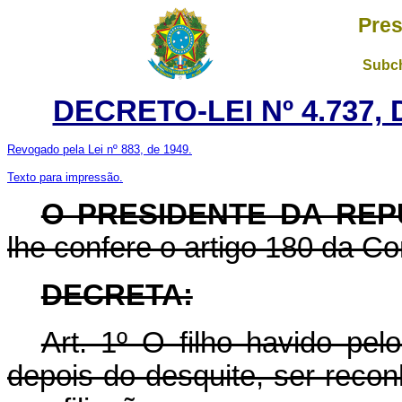
Pres
Subch
DECRETO-LEI Nº 4.737,
Revogado pela Lei nº 883, de 1949.
Texto para impressão.
O PRESIDENTE DA REP
lhe confere o artigo 180 da Co
DECRETA:
Art. 1º O filho havido pel
depois do desquite, ser reco