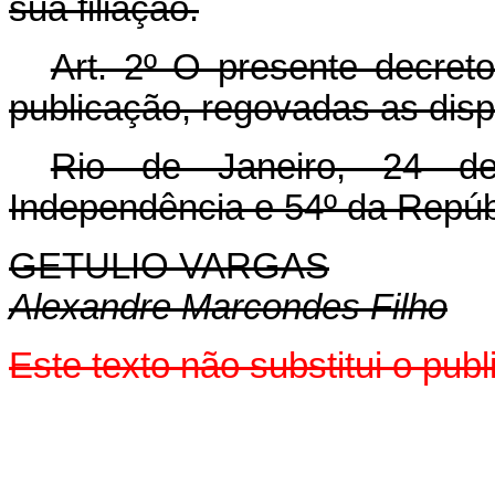
sua filiação.
Art. 2º O presente decreto
publicação, regovadas as disp
Rio de Janeiro, 24 d
Independência e 54º da Repúb
GETULIO VARGAS
Alexandre Marcondes Filho
Este texto não substitui o pu