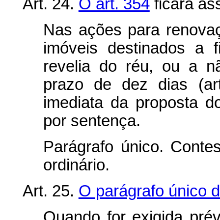
Art. 24.
O art. 354
ficará as
Nas ações para renovaç
imóveis destinados a f
revelia do réu, ou a 
prazo de dez dias (art
imediata da proposta d
por sentença.
Parágrafo único. Conte
ordinário.
Art. 25.
O parágrafo único d
Quando for exigida prévi