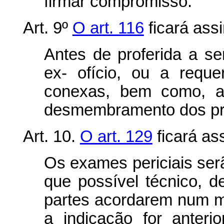
firmar compromisso.
Art. 9º
O art. 116
ficará assi
Antes de proferida a se
ex- ofício, ou a requ
conexas, bem como, an
desmembramento dos pr
Art. 10.
O art. 129
ficará as
Os exames periciais serã
que possível técnico, d
partes acordarem num 
a indicação for anteri