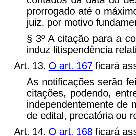
contados da data do de
prorrogado até o máximo 
juiz, por motivo fundame
§ 3º A citação para a 
induz litispendência rel
Art. 13.
O art. 167
ficará as
As notificações serão fe
citações, podendo, entr
independentemente de 
de edital, precatória ou r
Art. 14.
O art. 168
ficará as