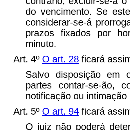
contrário, excluir-se-á 
do vencimento. Se este
considerar-se-á prorroga
prazos fixados por ho
minuto.
Art. 4º
O art. 28
ficará assim
Salvo disposição em c
partes contar-se-ão, 
notificação ou intimação 
Art. 5º
O art. 94
ficará assim
O juiz não poderá det