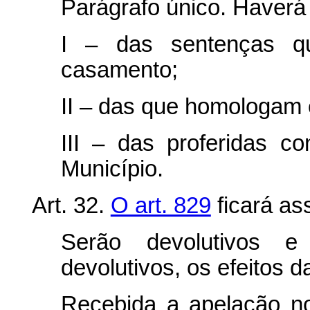
Parágrafo único. Haverá
I – das sentenças q
casamento;
II – das que homologam 
III – das proferidas c
Município.
Art. 32.
O art. 829
ficará as
Serão devolutivos e
devolutivos, os efeitos d
Recebida a apelação no