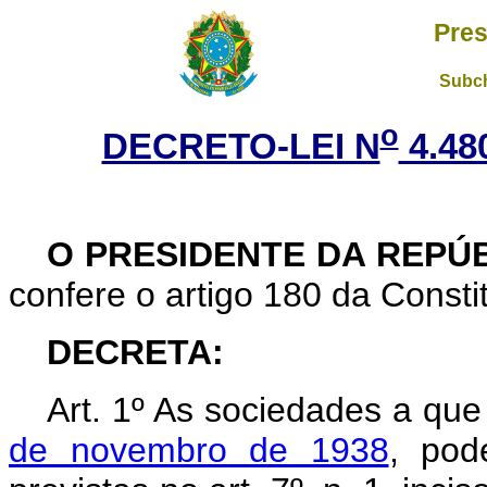
Pres
Subch
o
DECRETO-LEI N
4.48
O PRESIDENTE DA REPÚ
confere o artigo 180 da Consti
DECRETA:
Art.
1º As sociedades a que
de novembro de 1938
, pod