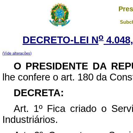
Pres
Subch
o
DECRETO-LEI N
4.048
(Vide alterações)
O PRESIDENTE DA REP
lhe confere o art. 180 da Const
DECRETA:
Art.
1º Fica criado o Ser
Industriários.