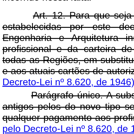
Art. 12. Para que seja
estabelecidas por este dec
Engenharia e Arquitetura in
profissional e da carteira 
todas as Regiões, em substitui
e aos atuais cartões de autori
Decreto-Lei nº 8.620, de 1946
Parágrafo único. A subs
antigos pelos do novo tipo s
qualquer pagamento aos profis
pelo Decreto-Lei nº 8.620, de 