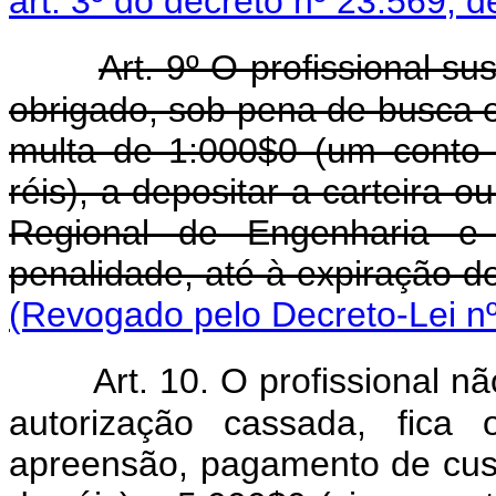
art. 3º do decreto nº 23.569,
Art. 9º O profissional su
obrigado, sob pena de busca 
multa de 1:000$0 (um conto 
réis), a depositar a carteira 
Regional de Engenharia e A
penalidade, até à expiração d
(Revogado pelo Decreto-Lei nº
Art. 10. O profissional n
autorização cassada, fica
apreensão, pagamento de cust