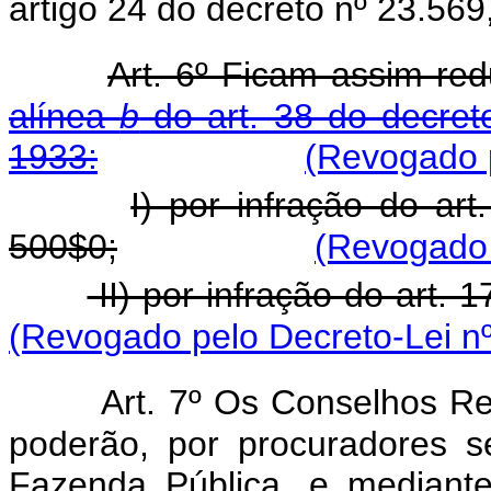
artigo 24 do decreto nº 23.56
Art. 6º Ficam assim red
alínea
b
do art. 38 do decret
1933:
(Revogado p
I) por infração do ar
500$0;
(Revogado 
II) por infração do art. 
(Revogado pelo Decreto-Lei nº
Art. 7º Os Conselhos Re
poderão, por procuradores s
Fazenda Pública, e mediante