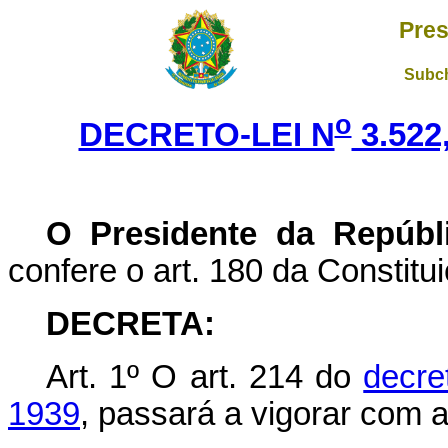
Pres
Subch
o
DECRETO-LEI N
3.522
O Presidente da Repúbl
confere o art. 180 da Constitu
DECRETA:
Art. 1º O art. 214 do
decre
1939
, passará a vigorar com 