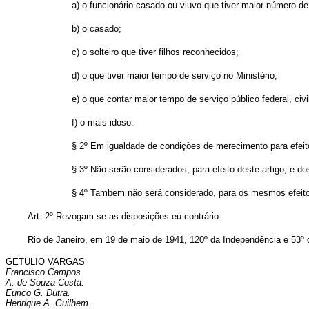
a) o funcionário casado ou viuvo que tiver maior número de 
b) o casado;
c) o solteiro que tiver filhos reconhecidos;
d) o que tiver maior tempo de serviço no Ministério;
e) o que contar maior tempo de serviço público federal, civil
f) o mais idoso.
§ 2º Em igualdade de condições de merecimento para efeito 
§ 3º Não serão considerados, para efeito deste artigo, e d
§ 4º Tambem não será considerado, para os mesmos efeito
Art. 2º Revogam-se as disposições eu contrário.
Rio de Janeiro, em 19 de maio de 1941, 120º da Independência e 53º 
GETULIO VARGAS
Francisco Campos.
A. de Souza Costa.
Eurico G. Dutra.
Henrique A. Guilhem.