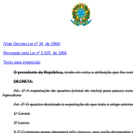
(Vide Decreto-Lei nº 34, de 1966)
Revogado pela Lei nº 5.025, de 1966
Texto para impressão
O presidente da República,
tendo em vista a atribuição que lhe conf
DECRETA:
Art.
1º A exportação do quartzo (cristal de rocha) para paises est
Agricultura.
Art.
2º O quartzo destinado à exportação de que trata o artigo anterio
1º Cristal.
2º Lasca.
§ 1º O primeiro grupo abrangerá três classes, que serão designadas p