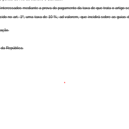
 interessados mediante a prova do pagamento da taxa de que trata o artigo se
ido no art. 1º, uma taxa de 10 %, ad valorem, que incidirá sobre as guias d
cação.
 da República.
*