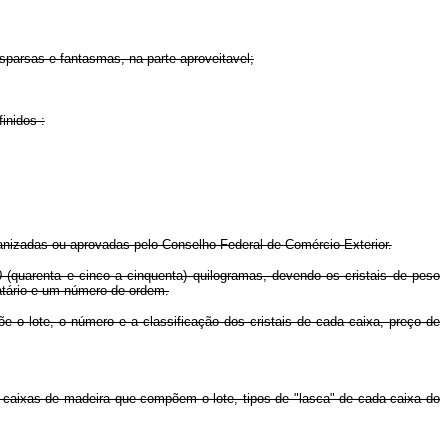
sparsas e fantasmas, na parte aproveitavel;
inidos :
rganizadas ou aprovadas pelo Conselho Federal de Comércio Exterior.
(quarenta e cinco a cinquenta) quilogramas, devendo os cristais de peso
natário e um número de ordem.
 o lote, o número e a classificação dos cristais de cada caixa, preço de
u caixas de madeira que compõem o lote, tipos de "lasca" de cada caixa do