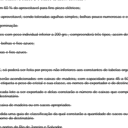
om 60 % do aproveitavel para fins piezo-elétricos;
e aproveitavel, sendo toleradas agulhas simples, bolhas pouco numerosas e e
 geminação.
es com peso individual inferior a 200 grs., compreenderá três tipos, assim def
 bolhas e fios azues;
has e fios azues.
 C, só poderá ser feita por preços não inferiores aos constantes de tabelas o
 serão acondicionados em caixas de madeira, com capacidade para 45 a 50 
 etiqueta o peso do cristal e sua classe, os nomes do exportador e do desti
cada lote a ser exportado e delas constarão o número de caixas que compõe
estinatário.
 caixa de madeira ou em sacos apropriados.
pedida uma guia de classificação da qual constarão a quantidade de sacos o
ome do destinatário.
s portos do Rio de Janeiro e Salvador.