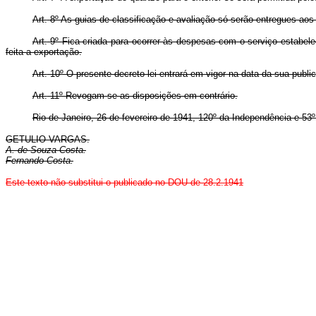
Art.
8º As guias de classificação e avaliação só serão entregues aos
Art.
9º Fica criada para ocorrer às despesas com o serviço estabelec
feita a exportação.
Art.
10º O presente decreto-lei entrará em vigor na data da sua publi
Art.
11º Revogam-se as disposições em contrário.
Rio de Janeiro, 26 de fevereiro de 1941, 120º da Independência e 53º
GETULIO VARGAS.
A. de Souza Costa.
Fernando Costa.
Este texto não substitui o publicado no DOU de 28.2.1941