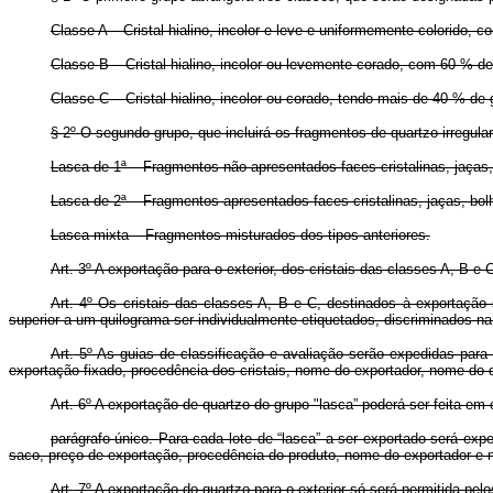
Classe A – Cristal hialino, incolor e leve e uniformemente colorido, c
Classe B – Cristal hialino, incolor ou levemente corado, com 60 % d
Classe C – Cristal hialino, incolor ou corado, tendo mais de 40 % de
§ 2º O segundo grupo, que incluirá os fragmentos de quartzo irregular
Lasca de 1ª – Fragmentos não apresentados faces cristalinas, jaças,
Lasca de 2ª – Fragmentos apresentados faces cristalinas, jaças, bol
Lasca mixta – Fragmentos misturados dos tipos anteriores.
Art.
3º A exportação para o exterior, dos cristais das classes A, B e
Art.
4º Os cristais das classes A, B e C, destinados à exportação
superior a um quilograma ser individualmente etiquetados, discriminados na
Art.
5º As guias de classificação e avaliação serão expedidas para 
exportação fixado, procedência dos cristais, nome do exportador, nome do d
Art.
6º A exportação de quartzo do grupo "lasca” poderá ser feita em
parágrafo único. Para cada lote de “lasca” a ser exportado será ex
saco, preço de exportação, procedência do produto, nome do exportador e n
Art.
7º A exportação do quartzo para o exterior só será permitida pelo