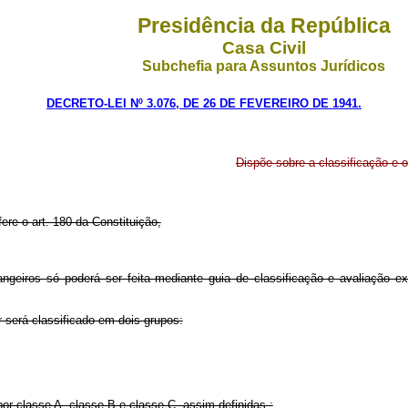
Presidência da República
Casa Civil
Subchefia para Assuntos Jurídicos
DECRETO-LEI Nº 3.076, DE 26 DE FEVEREIRO DE 1941.
Dispõe sobre a classificação e 
ere o art. 180 da Constituição,
rangeiros só poderá ser feita mediante guia de classificação e avaliação 
r será classificado em dois grupos:
or classe A, classe B e classe C, assim definidas :