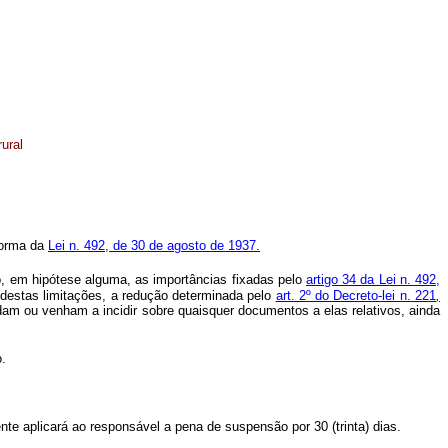
ural
 forma da
Lei n. 492, de 30 de agosto de 1937.
o, em hipótese alguma, as importâncias fixadas pelo
artigo 34 da Lei n. 492,
m destas limitações, a redução determinada pelo
art. 2º do Decreto-lei n. 221
,
dam ou venham a incidir sobre quaisquer documentos a elas relativos, ainda
.
e aplicará ao responsável a pena de suspensão por 30 (trinta) dias.