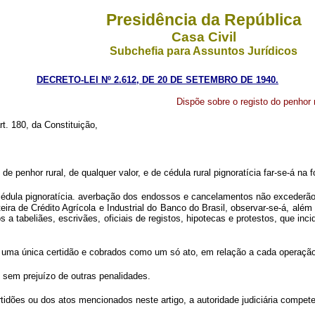
Presidência da República
Casa Civil
Subchefia para Assuntos Jurídicos
DECRETO-LEI Nº 2.612, DE 20 DE SETEMBRO DE 1940.
Dispõe sobre o registo do penhor r
rt. 180, da Constituição,
 de penhor rural, de qualquer valor, e de cédula rural pignoratícia far-se-á na
a cédula pignoratícia. averbação dos endossos e cancelamentos não excederã
eira de Crédito Agrícola e Industrial do Banco do Brasil, observar-se-á, alé
 tabeliães, escrivães, oficiais de registos, hipotecas e protestos, que inci
m uma única certidão e cobrados como um só ato, em relação a cada operação
 sem prejuízo de outras penalidades.
ões ou dos atos mencionados neste artigo, a autoridade judiciária competent