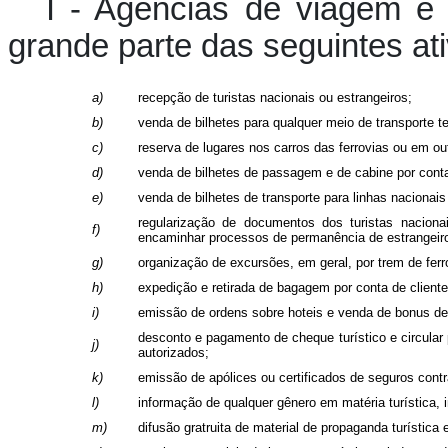
I - Agências de viagem e
grande parte das seguintes at
a)
recepção de turistas nacionais ou estrangeiros;
b)
venda de bilhetes para qualquer meio de transporte t
c)
reserva de lugares nos carros das ferrovias ou em ou
d)
venda de bilhetes de passagem e de cabine por cont
e)
venda de bilhetes de transporte para linhas nacionai
regularização de documentos dos turistas naciona
f)
encaminhar processos de permanência de estrangeir
g)
organização de excursões, em geral, por trem de fer
h)
expedição e retirada de bagagem por conta de cliente
i)
emissão de ordens sobre hoteis e venda de bonus de h
desconto e pagamento de cheque turístico e circular p
j)
autorizados;
k)
emissão de apólices ou certificados de seguros cont
l)
informação de qualquer gênero em matéria turística, i
m)
difusão gratruita de material de propaganda turística 