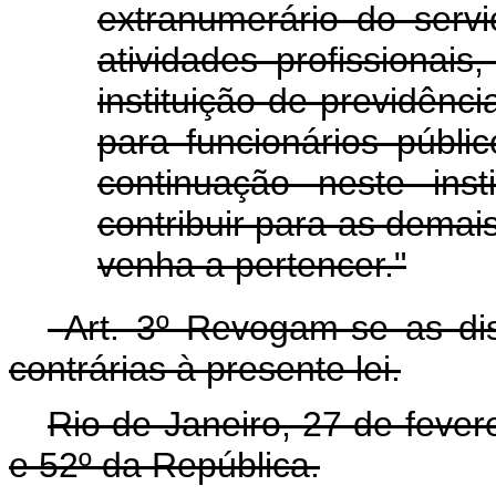
extranumerário do servi
atividades profissionais
instituição de previdênc
para funcionários públi
continuação neste inst
contribuir para as demais
venha a pertencer."
Art. 3º Revogam-se as di
contrárias à presente lei.
Rio de Janeiro, 27 de fever
e 52º da República.