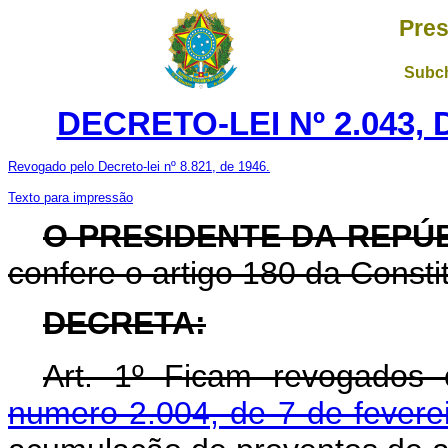
Pres
Subch
DECRETO-LEI Nº 2.043, 
Revogado pelo Decreto-lei nº 8.821, de 1946.
Texto para impressão
O PRESIDENTE DA REPÚ
confere o artigo 180 da Consti
DECRETA:
Art. 1º Ficam revogados
numero 2.004, de 7 de fevere