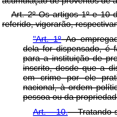
acumulação de proventos de a
Art. 2º Os artigos 1º e 1
referido, vigorarão, respectiv
"Art. 1º
Ao empregado
dela for dispensado, é f
para a instituição de pr
inscrito, desde que a d
em crime por ele prat
nacional, à ordem polít
pessoa ou da propriedad
Art. 10.
Tratando-