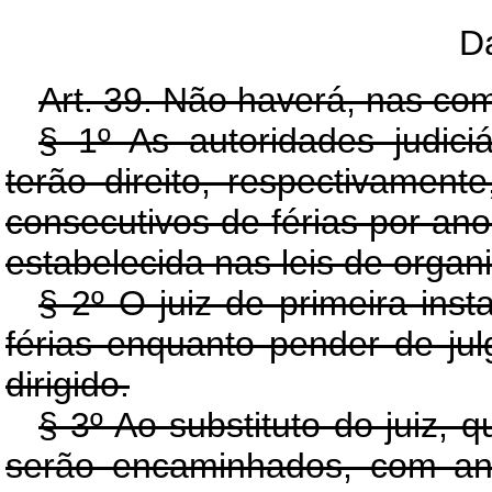
Da
Art. 39. Não haverá, nas coma
§ 1º As autoridades judici
terão direito, respectivamente
consecutivos de férias por an
estabelecida nas leis de organi
§ 2º O juiz de primeira ins
férias enquanto pender de ju
dirigido.
§ 3º Ao substituto do juiz, 
serão encaminhados, com ant