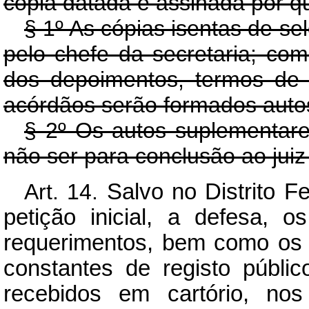
cópia datada e assinada por q
§ 1º As cópias isentas de se
pelo chefe da secretaria; co
dos depoimentos, termos de 
acórdãos serão formados auto
§ 2º Os autos suplementares
não ser para conclusão ao juiz 
Art. 14.
Salvo no Distrito F
petição inicial, a defesa, 
requerimentos, bem como os 
constantes de registo públ
recebidos em cartório, nos