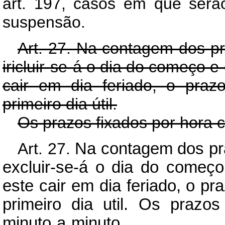
art. 197, casos em que serão
suspensão.
Art. 27. Na contagem dos pr
iricluir-se-á o dia do começo e
cair em dia feriado, o praz
primeiro dia útil.
Os prazos fixados por hora 
Art. 27.
Na contagem dos pra
excluir-se-á o dia do começo
este cair em dia feriado, o pr
primeiro dia util. Os prazo
minuto a minuto