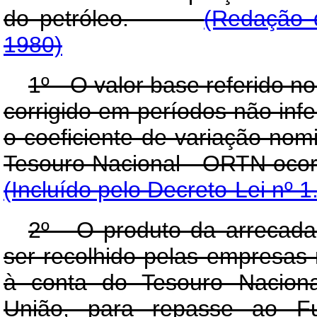
do petróleo.
(Redação d
1980)
1º - O valor base referido no 
corrigido em períodos não inf
o coeficiente de variação nom
Tesouro Nacional - ORTN oco
(Incluído pelo Decreto-Lei nº 
2º - O produto da arrecada
ser recolhido pelas empresas 
à conta do Tesouro Naciona
União, para repasse ao Fu