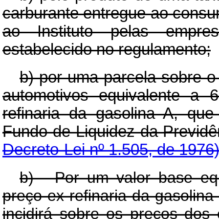
carburante entregue ao consu
ao Instituto pelas empresa
estabelecido no regulamento;
b) por uma parcela sobre o 
automotivos equivalente a 
refinaria da gasolina A, que
Fundo de Liquidez da Previ
Decreto-Lei nº 1.505, de 1976
b) - Por um valor base eq
preço ex-refinaria da gasolina
incidirá sobre os preços dos