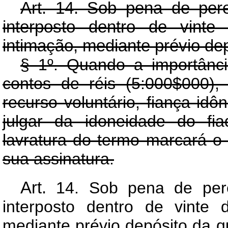
Art.
14. Sob pena de perem
interposto dentro de vinte
intimação, mediante prévio dep
§ 1º. Quando a importância
contos de réis (5:000$000), 
recurso voluntário, fiança id
julgar da idoneidade do fi
lavratura do termo marcará o 
sua assinatura.
Art.
14. Sob pena de perem
interposto dentro de vinte 
mediante prévio depósito d