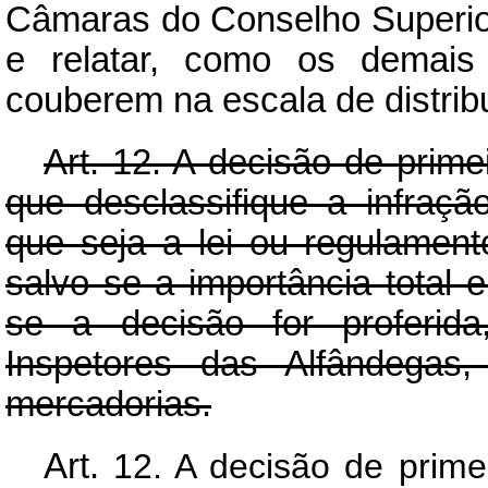
Câmaras do Conselho Superio
e relatar, como os demais
couberem na escala de distrib
Art.
12. A decisão de primei
que desclassifique a infraçã
que seja a lei ou regulamento 
salvo se a importância total 
se a decisão for proferid
Inspetores das Alfândegas,
mercadorias.
Art.
12. A decisão de primei