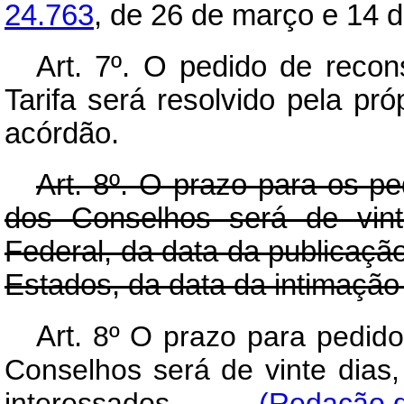
24.763
, de 26 de março e 14 d
Art.
7º. O pedido de recon
Tarifa será resolvido pela pr
acórdão.
Art.
8º. O prazo para os pe
dos Conselhos será de vinte
Federal, da data da publicação
Estados, da data da intimação
Art.
8º O prazo para pedido
Conselhos será de vinte dias
interessados.
(Redação d