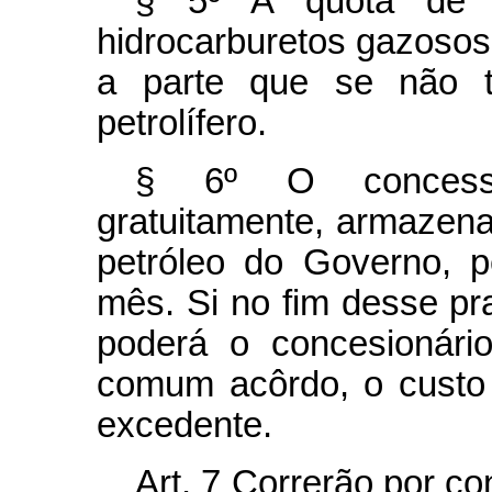
§ 5º A quota de 
hidrocarburetos gazosos
a parte que se não to
petrolífero.
§ 6º O concessio
gratuitamente, armazen
petróleo do Governo, 
mês. Si no fim desse pra
poderá o concesionário
comum acôrdo, o custo
excedente.
Art.
7 Correrão por co