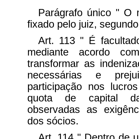
Parágrafo único " O 
fixado pelo juiz, segund
Art.
113 " É facultado
mediante acordo com
transformar as indeniz
necessárias e pre
participação nos lucr
quota de capital da
observadas as exigênci
dos sócios.
Art.
114 " Dentro de u