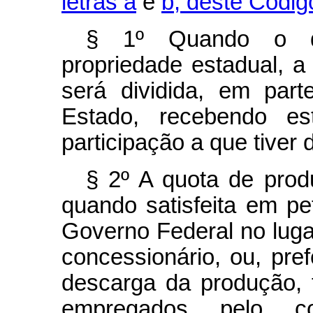
letras a
e
b, deste Códig
§ 1º Quando o dep
propriedade estadual, a 
será dividida, em part
Estado, recebendo es
participação a que tiver d
§ 2º A quota de produ
quando satisfeita em pe
Governo Federal no lug
concessionário, ou, pre
descarga da produção, f
empregados pelo co