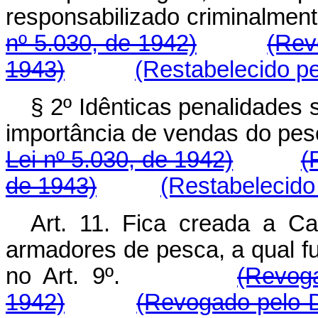
responsabilizado crimina
nº 5.030, de 1942)
(Rev
1943)
(Restabelecido pe
§ 2º Idênticas penalidades 
importância de vendas do
Lei nº 5.030, de 1942)
(
de 1943)
(Restabelecido
Art. 11. Fica creada a C
armadores de pesca, a qual f
no Art. 9º.
(Revog
1942)
(Revogado pelo D