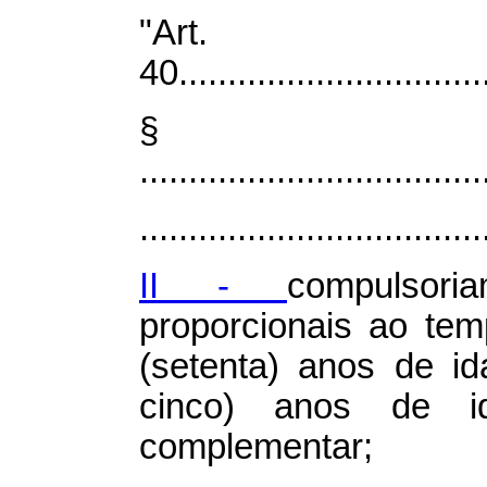
"Art.
40................................
§
...................................
...................................
II -
compulsor
proporcionais ao tem
(setenta) anos de i
cinco) anos de i
complementar;