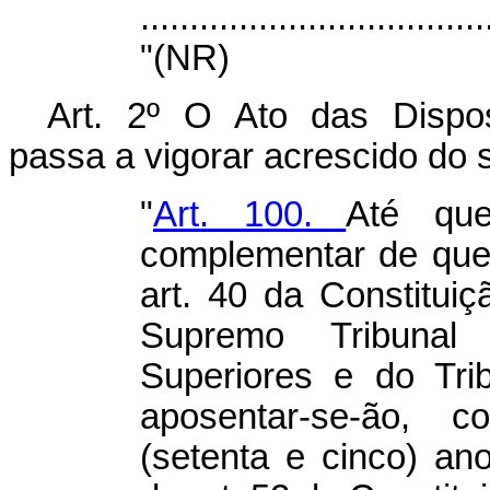
...................................
"(NR)
Art. 2º O Ato das Disposi
passa a vigorar acrescido do s
"
Art. 100.
Até qu
complementar de que t
art. 40 da Constituiç
Supremo Tribunal 
Superiores e do Tri
aposentar-se-ão, c
(setenta e cinco) an