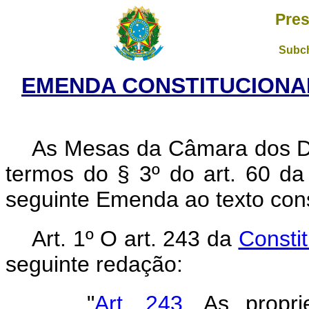
Pres
Subch
EMENDA CONSTITUCIONAL 
As Mesas da Câmara dos D
termos do § 3º do art. 60 da
seguinte Emenda ao texto cons
Art. 1º O art. 243 da
Consti
seguinte redação:
"
Art. 243.
As propr