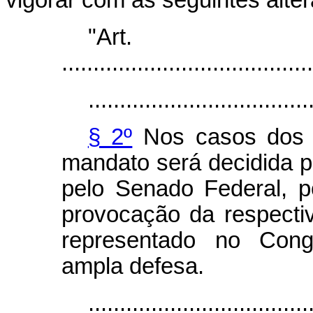
vigorar com as seguintes alte
"Ar
........................................
...................................
§ 2º
Nos casos dos in
mandato será decidida 
pelo Senado Federal, p
provocação da respectiv
representado no Cong
ampla defesa.
...................................