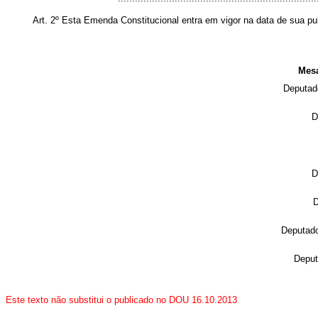
Art. 2º Esta Emenda Constitucional entra em vigor na data de sua p
Mesa
Deputa
D
D
D
Deputa
Depu
Este texto não substitui o publicado no DOU 16.10.2013