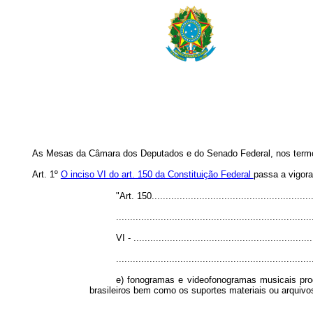
As Mesas da Câmara dos Deputados e do Senado Federal, nos termos 
Art. 1º
O inciso VI do art. 150 da Constituição Federal
passa a vigora
"Art. 150..........................................................
......................................................................
VI - ................................................................
.....................................................................
e) fonogramas e videofonogramas musicais produ
brasileiros bem como os suportes materiais ou arquivos 
....................................................................