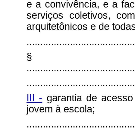
e a convivência, e a fa
serviços coletivos, co
arquitetônicos e de toda
........................................
§
........................................
........................................
III -
garantia de acesso 
jovem à escola;
........................................