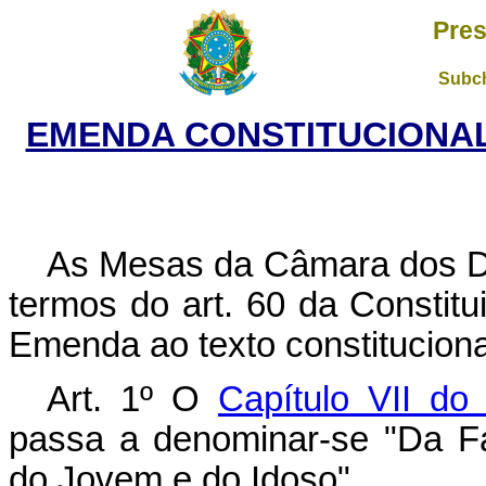
Pres
Subch
EMENDA CONSTITUCIONAL N
As Mesas da Câmara dos D
termos do art. 60 da Constit
Emenda ao texto constituciona
Art. 1º O
Capítulo VII do 
passa a denominar-se "Da Fa
do Jovem e do Idoso".