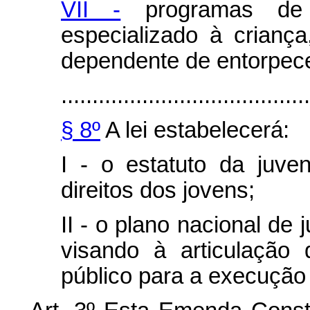
VII -
programas de 
especializado à crianç
dependente de entorpece
........................................
§ 8º
A lei estabelecerá:
I - o estatuto da juve
direitos dos jovens;
II - o plano nacional de
visando à articulação
público para a execução 