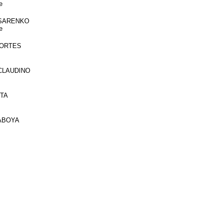
e
SSARENKO
e
FORTES
 CLAUDINO
NTA
SABOYA