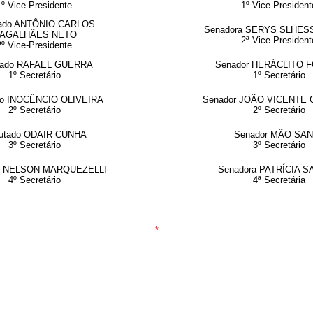
1º Vice-Presidente
1º Vice-President
ado ANTÔNIO CARLOS
Senadora SERYS SLHE
AGALHÃES NETO
2ª Vice-President
2º Vice-Presidente
tado RAFAEL GUERRA
Senador HERÁCLITO 
1º Secretário
1º Secretário
do INOCÊNCIO OLIVEIRA
Senador JOÃO VICENTE
2º Secretário
2º Secretário
utado
ODAIR CUNHA
Senador MÃO SA
3º Secretário
3º Secretário
o NELSON MARQUEZELLI
Senadora PATRÍCIA 
4º Secretário
4ª Secretária
*