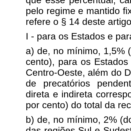
que esse percentual, c
pelo regime e mantido fix
refere o § 14 deste artigo
I - para os Estados e para
a) de, no mínimo, 1,5% (
cento), para os Estados
Centro-Oeste, além do Di
de precatórios penden
direta e indireta corresp
por cento) do total da rec
b) de, no mínimo, 2% (do
das regiões Sul e Sudest