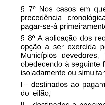
§ 7º Nos casos em que
precedência cronológic
pagar-se-á primeiramente
§ 8º A aplicação dos re
opção a ser exercida po
Municípios devedores,
obedecendo à seguinte f
isoladamente ou simult
I - destinados ao pagam
do leilão;
II - destinados a pagame