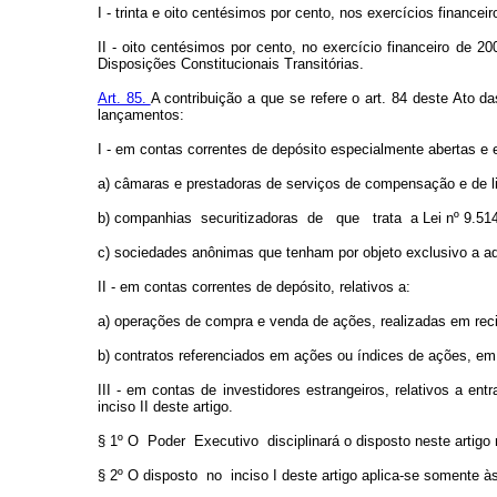
I - trinta e oito centésimos por cento, nos exercícios financei
II - oito centésimos por cento, no exercício financeiro de
Disposições Constitucionais Transitórias.
Art. 85.
A contribuição a que se refere o art. 84 deste Ato d
lançamentos:
I - em contas correntes de depósito especialmente abertas e 
a) câmaras e prestadoras de serviços de compensação e de liq
b) companhias
securitizadoras
de
que
trata
a Lei nº 9.5
c) sociedades anônimas que tenham por objeto exclusivo a aq
II - em contas correntes de depósito, relativos a:
a) operações de compra e venda de ações, realizadas em rec
b) contratos referenciados em ações ou índices de ações, em
III - em contas de investidores estrangeiros, relativos a e
inciso II deste artigo.
§ 1º O
Poder
Executivo
disciplinará o disposto neste artig
§ 2º O disposto
no
inciso I deste artigo aplica-se somente 