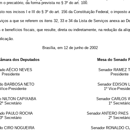
o precatório, da forma prevista no § 3º do art. 100.
sto nos incisos I e III do § 3º do art. 156 da Constituição Federal, o imposto a
rviços a que se referem os itens 32, 33 e 34 da Lista de Serviços anexa ao 
 e benefícios fiscais, que resulte, direta ou indiretamente, na redução da alí
licação.
Brasília, em 12 de junho de 2002
Câmara dos Deputados
Mesa do Senado F
ado AÉCIO NEVES
Senador RAMEZ 
Presidente
Presidente
ado BARBOSA NETO
Senador EDISON
 Vice-Presidente
1º Vice-Preside
o NILTON CAPIXABA
Senador CARLOS 
2º Secretário
1º Secretári
ado PAULO ROCHA
Senador ANTERO PAES
3º Secretário
2º Secretári
do CIRO NOGUEIRA
Senador RONALDO C