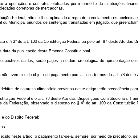
te a operações e contratos efetuados por intermédio de instituições finance
ociedades corretoras de mercadorias.
uição Federal, não se lhes aplicando a regra de parcelamento estabelecida
ital ou Municipal oriundos de sentenças transitadas em julgado, que preench
rata o § 3º do art. 100 da Constituição Federal ou pelo art. 87 deste Ato das 
 data da publicação desta Emenda Constitucional.
respectivos saldos, serão pagos na ordem cronológica de apresentação dos
a não tiverem sido objeto de pagamento parcial, nos termos do art. 78 deste 
débitos de natureza alimentícia previstos neste artigo terão precedência pa
tituição Federal e o art. 78 deste Ato das Disposições Constitucionais Tran
ntes da Federação, observado o disposto no § 4º do art. 100 da Constituição
e do Distrito Federal;
ios.
ecido neste artigo, o pagamento far-se-á, sempre, por meio de precatório, se