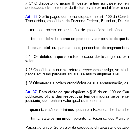
§ 3º O disposto no inciso II
deste
artigo aplica-se somen
sociedades distribuidoras de títulos e valores mobiliários e s
Art. 86.
Serão pagos conforme disposto no art. 100 da Constit
Transitórias, os débitos da Fazenda Federal, Estadual, Distr
I - ter
sido
objeto
de
emissão
de
precatórios judiciários;
II - ter sido definidos como de pequeno valor pela lei de que t
III - estar, total
ou
parcialmente, pendentes
de pagamento na
§ 1º Os débitos a que se refere o
caput
deste artigo, ou os 
valor.
§ 2º Os débitos a que se refere o
caput
deste artigo, se aind
pagos em duas parcelas anuais, se assim dispuser a lei.
§ 3º Observada a ordem cronológica de sua apresentação, os 
Art. 87.
Para efeito do que dispõem o § 3º do art. 100 da Cons
publicação oficial das respectivas leis definidoras pelos e
judiciário, que tenham valor igual ou inferior a:
I - quarenta salários-mínimos, perante a Fazenda dos Estados 
II - trinta
salários-mínimos,
perante
a
Fazenda dos Municíp
Parágrafo único. Se o valor da execução ultrapassar o estabel