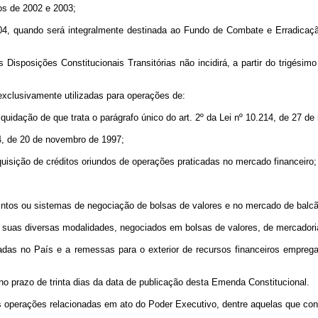
ros de 2002 e 2003;
 2004, quando será integralmente destinada ao Fundo de Combate e Erradicaç
as Disposições Constitucionais Transitórias não incidirá, a partir do trigés
exclusivamente utilizadas para operações de:
uidação de que trata o parágrafo único do art. 2º da Lei nº 10.214, de 27 de
14, de 20 de novembro de 1997;
uisição de créditos oriundos de operações praticadas no mercado financeiro;
intos ou sistemas de negociação de bolsas de valores e no mercado de balcã
 suas diversas modalidades, negociados em bolsas de valores, de mercadoria
ntradas no País e a remessas para o exterior de recursos financeiros empre
o no prazo de trinta dias da data de publicação desta Emenda Constitucional.
às operações relacionadas em ato do Poder Executivo, dentre aquelas que cons