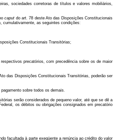
iras, sociedades corretoras de títulos e valores mobiliários,
 no
caput
do art. 78 deste Ato das Disposições Constitucionais
am, cumulativamente, as seguintes condições:
Disposições Constitucionais Transitórias;
 respectivos precatórios, com precedência sobre os de maior
Ato das Disposições Constitucionais Transitórias, poderão ser
ra pagamento sobre todos os demais.
sitórias serão considerados de pequeno valor, até que se dê a
 Federal, os débitos ou obrigações consignados em precatório
ndo facultada à parte exeqüente a renúncia ao crédito do valor