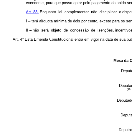
excedente, para que possa optar pelo pagamento do saldo sem 
Art. 88.
Enquanto
lei
complementar
não
disciplinar
o dispo
I – terá alíquota mínima de dois por cento, exceto para os se
II – não
será
objeto
de
concessão
de
isenções, incentivos
Art. 4º
Esta Emenda Constitucional entra em vigor na data de sua pub
Mesa da 
Deput
Deput
2º
Deputad
Deput
Deputa