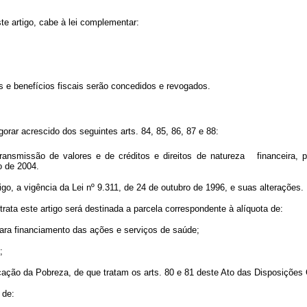
te artigo, cabe à lei complementar:
os e benefícios fiscais serão concedidos e revogados.
orar acrescido dos seguintes arts. 84, 85, 86, 87 e 88:
ansmissão de valores e de créditos e direitos de natureza financeira, pr
o de 2004.
igo, a vigência da Lei nº 9.311, de 24 de outubro de 1996, e suas alterações.
trata este artigo será destinada a parcela correspondente à alíquota de:
para financiamento das ações e serviços de saúde;
;
cação da Pobreza, de que tratam os arts. 80 e 81 deste Ato das Disposições C
 de: