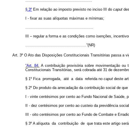
..........................................................
§ 3º
Em relação ao imposto previsto no inciso III do
caput
des
I - fixar as suas alíquotas máximas e mínimas;
...........................................................
III – regular a forma e as condições como isenções, incentiv
.....................................................”(NR)
Art. 3º
O Ato das Disposições Constitucionais Transitórias passa a vig
“Art. 84.
A contribuição provisória sobre movimentação ou tr
Constitucionais Transitórias, será cobrada até 31 de dezembr
§ 1º Fica
prorrogada,
até
a
data
referida no
caput
deste art
§ 2º Do produto da arrecadação da contribuição social de que 
I - vinte centésimos por cento ao Fundo Nacional de Saúde, 
II - dez centésimos por cento ao custeio da previdência social
III - oito centésimos por cento ao Fundo de Combate e Erradi
§ 3º A alíquota
da
contribuição
de
que trata este artigo será