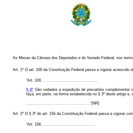
As Mesas da Câmara dos Deputados e do Senado Federal, nos termos d
Art. 1º
O art. 100 da Constituição Federal passa a vigorar acrescido
“Art. 100. ..............................................
§ 4º
São vedados a expedição de precatório complementar ou
faça, em parte, na forma estabelecida no § 3º deste artigo e,
......................................................”(NR)
Art. 2º
O § 3º do art. 156 da Constituição Federal passa a vigorar co
“Art. 156. ............................................