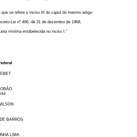
 que se refere o inciso III do
caput
do mesmo artigo:
Decreto-Lei nº 406, de 31 de dezembro de 1968;
quota mínima estabelecida no inciso I.”
ederal
TEBET
 LOBÃO
nte
WILSON
o
 DE BARROS
o
UNHA LIMA