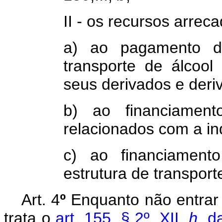
II - os recursos arrec
a) ao pagamento d
transporte de álcool
seus derivados e deri
b) ao financiament
relacionados com a ind
c) ao financiament
estrutura de transport
Art. 4
º
Enquanto não entrar 
trata o
art. 155, § 2º, XII,
h
, d