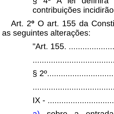
§ 4º A lei definir
contribuições incidirã
Art. 2
º
O art. 155 da Consti
as seguintes alterações:
"Art. 155. .....................
...................................
§ 2º..............................
...................................
IX - .............................
a)
sobre a entrada