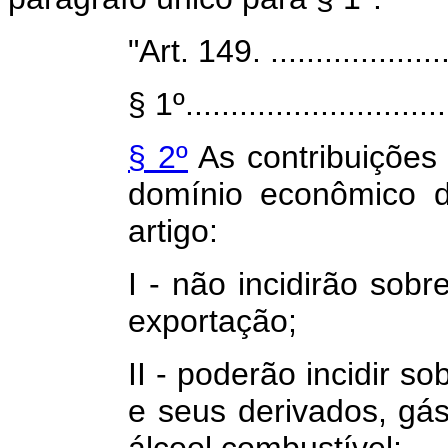
"Art. 149. .....................
§ 1º..............................
§ 2º
As contribuições 
domínio econômico 
artigo:
I - não incidirão sobr
exportação;
II - poderão incidir s
e seus derivados, gás