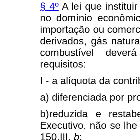
§ 4º
A lei que institui
no domínio econômico
importação ou comerci
derivados, gás natura
combustível dever
requisitos:
I - a alíquota da contr
a) diferenciada por pr
b)reduzida e restab
Executivo, não se lhe 
150,III,
b
;