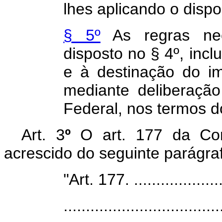
lhes aplicando o dispos
§ 5º
As regras nec
disposto no § 4º, incl
e à destinação do im
mediante deliberação
Federal, nos termos do
Art. 3
º
O art. 177 da Cons
acrescido do seguinte parágra
"Art. 177. .....................
...................................