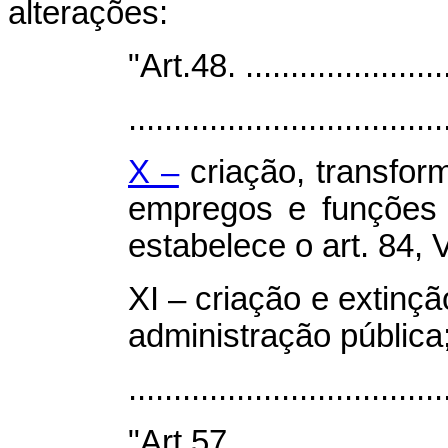
alterações:
"Art.48. ........................
...................................
X –
criação, transfor
empregos e funções 
estabelece o art. 84, 
XI – criação e extinçã
administração pública
.................................
"Art.57. ........................