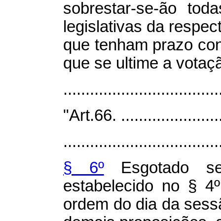
sobrestar-se-ão tod
legislativas da respe
que tenham prazo cons
que se ultime a votaç
.................................
"Art.66. ........................
...................................
§ 6º
Esgotado se
estabelecido no § 4
ordem do dia da sess