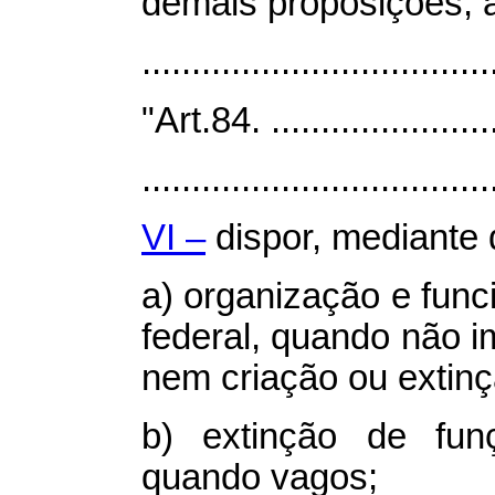
demais proposições, a
.................................
"Art.84. ........................
...................................
VI –
dispor, mediante 
a) organização e fun
federal, quando não 
nem criação ou extinç
b) extinção de fun
quando vagos;