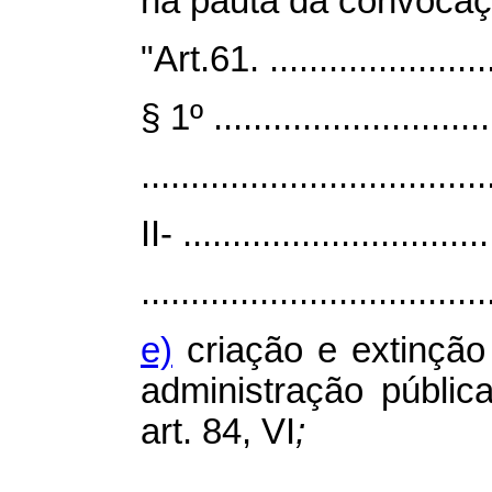
na pauta da convocaç
"Art.61. ........................
§ 1º .............................
...................................
II- ...............................
...................................
e)
criação e extinção
administração públic
art. 84, VI
;
.................................