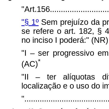
"Art.156.............................
"§ 1º
Sem prejuízo da pr
se refere o art. 182, § 4
no inciso I poderá:" (NR)
"I – ser progressivo em
*
(AC)
"II – ter alíquotas 
localização e o uso do i
"......................................