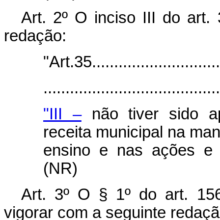
Art. 2º O inciso III do art
redação:
"Art.35..............................
.......................................
"III –
não tiver sido a
receita municipal na ma
ensino e nas ações e 
(NR)
Art. 3º O § 1º do art. 15
vigorar com a seguinte redaçã