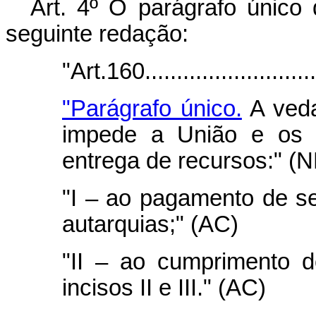
Art. 4º O parágrafo único
seguinte redação:
"Art.160............................
"Parágrafo único.
A veda
impede a União e os 
entrega de recursos:" (
"I – ao pagamento de se
autarquias;" (AC)
"II – ao cumprimento d
incisos II e III." (AC)