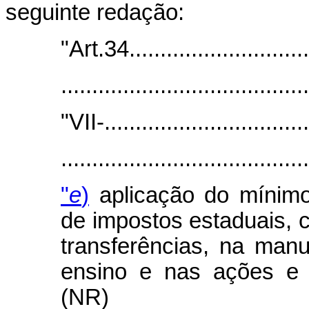
seguinte redação:
"Art.34..............................
.......................................
"VII-.................................
.......................................
"
e
)
aplicação do mínimo 
de impostos estaduais, 
transferências, na man
ensino e nas ações e 
(NR)