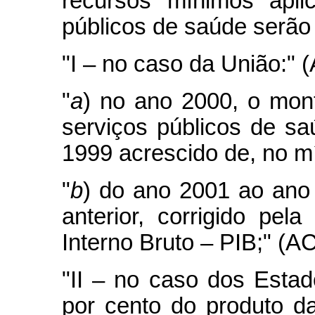
recursos mínimos apli
públicos de saúde serão 
"I – no caso da União:" 
"
a
) no ano 2000, o mo
serviços públicos de sa
1999 acrescido de, no mí
"
b
) do ano 2001 ao ano
anterior, corrigido pel
Interno Bruto – PIB;" (A
"II – no caso dos Estad
por cento do produto d