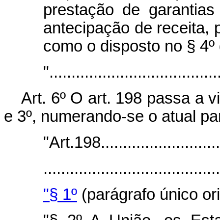
prestação de garantias
antecipação de receita, p
como o disposto no § 4º 
"......................................
Art. 6º O art. 198 passa a 
e 3º, numerando-se o atual pa
"Art.198............................
.......................................
"§ 1º
(parágrafo único origina