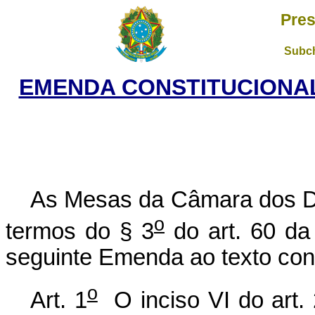
Pres
Subch
EMENDA CONSTITUCIONAL 
As Mesas da Câmara dos D
o
termos do § 3
do art. 60 da
seguinte Emenda ao texto cons
o
Art. 1
O inciso VI do art. 