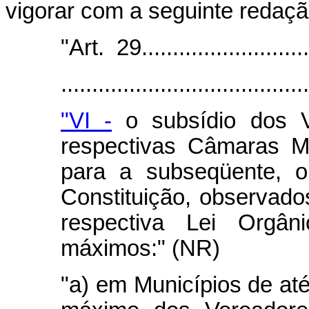
vigorar com a seguinte redaçã
"Art. 29.............................
........................................
"VI -
o subsídio dos V
respectivas Câmaras Mu
para a subseqüente, o
Constituição, observados
respectiva Lei Orgân
máximos:" (NR)
"a) em Municípios de até