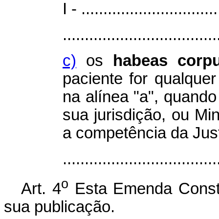
I - ...............................
...................................
c)
os
habeas corp
paciente for qualqu
na alínea "a", quando 
sua jurisdição, ou Mi
a competência da Justi
...................................
o
Art. 4
Esta Emenda Constit
sua publicação.