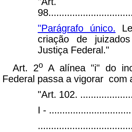
"Art.
98................................
"Parágrafo único.
Lei
criação de juizado
Justiça Federal."
o
Art. 2
A alínea "i" do inc
Federal passa a vigorar com 
"Art. 102. .....................
I - ...............................
...................................