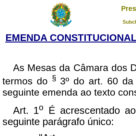
Pres
Subch
EMENDA CONSTITUCIONAL N
As Mesas da Câmara dos D
§
termos do
3º do art. 60 da
seguinte emenda ao texto const
o
Art. 1
É acrescentado ao 
seguinte parágrafo único: