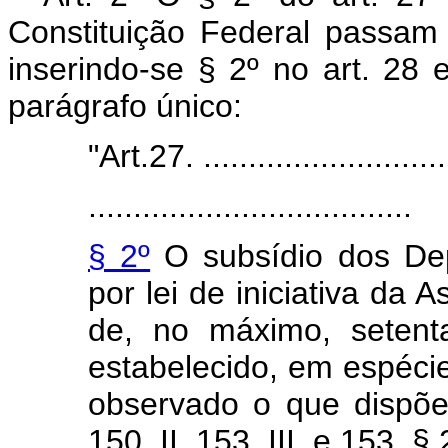
Constituição Federal passam
inserindo-se § 2º no art. 28
parágrafo único:
"Art.27. ............................
....................................
§ 2º
O subsídio dos Dep
por lei de iniciativa da 
de, no máximo, setent
estabelecido, em espéci
observado o que dispõem
150, II, 153, III, e 153, § 2