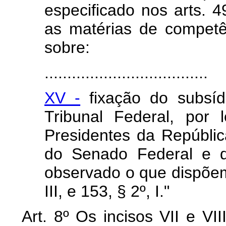
especificado nos arts. 4
as matérias de competê
sobre:
....................................
XV -
fixação do subsíd
Tribunal Federal, por l
Presidentes da Repúbli
do Senado Federal e d
observado o que dispõem o
III, e 153, § 2º, I."
Art. 8º Os incisos VII e VI