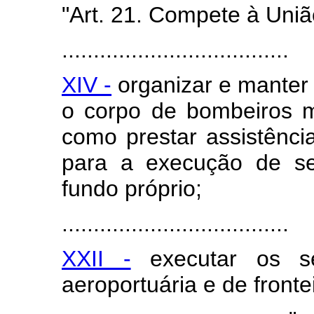
"Art. 21. Compete à Uniã
....................................
XIV -
organizar e manter a 
o corpo de bombeiros mi
como prestar assistência
para a execução de se
fundo próprio;
....................................
XXII -
executar os ser
aeroportuária e de fronte