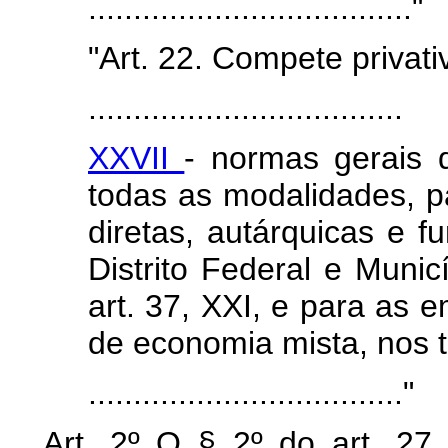
...................................."
"Art. 22. Compete privati
...................................
XXVII
- normas gerais d
todas as modalidades, p
diretas, autárquicas e f
Distrito Federal e Munic
art. 37, XXI, e para as 
de economia mista, nos te
..................................."
Art. 2º O § 2º do art. 27