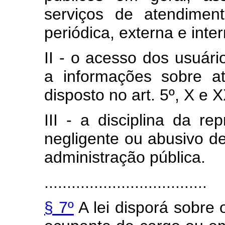
serviços de atendimen
periódica, externa e inte
II - o acesso dos usuário
a informações sobre a
disposto no art. 5º, X e X
III - a disciplina da re
negligente ou abusivo d
administração pública.
....................................
§ 7º
A lei disporá sobre o