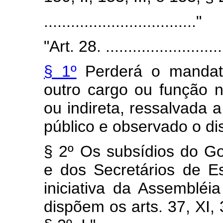
.................................."
"Art. 28. ..........................
§ 1º
Perderá o mandat
outro cargo ou função n
ou indireta, ressalvada 
público e observado o disp
§ 2º Os subsídios do G
e dos Secretários de Es
iniciativa da Assembléi
dispõem os arts. 37, XI, 3