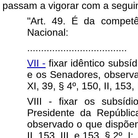
passam a vigorar com a segui
"Art. 49. É da compet
Nacional:
....................................
VII -
fixar idêntico subsí
e os Senadores, observa
XI, 39, § 4º, 150, II, 153, I
VIII - fixar os subsíd
Presidente da Repúblic
observado o que dispõem 
II, 153, III, e 153, § 2º, I;