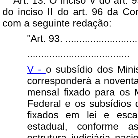
Art. 13. O inciso V do art. 9
do inciso II do art. 96 da Co
com a seguinte redação:
"Art. 93. ..........................
.....................................
V -
o subsídio dos Mini
corresponderá a noventa
mensal fixado para os 
Federal e os subsídios
fixados em lei e esca
estadual, conforme as
estrutura judiciária nac