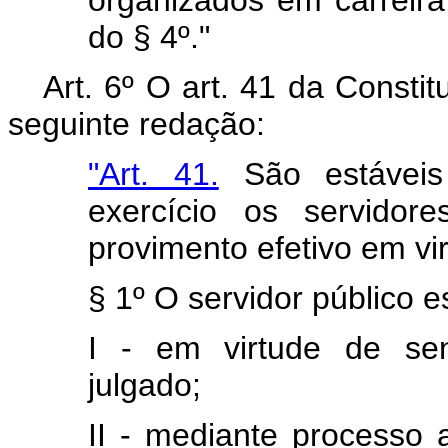
organizados em carreira
do § 4º."
Art. 6º O art. 41 da Consti
seguinte redação:
"Art. 41.
São estáveis
exercício os servido
provimento efetivo em vi
§ 1º O servidor público e
I - em virtude de sen
julgado;
II - mediante processo 