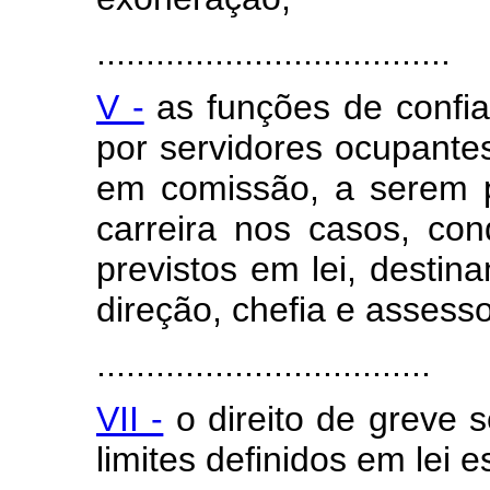
....................................
V -
as funções de confia
por servidores ocupantes
em comissão, a serem p
carreira nos casos, co
previstos em lei, destin
direção, chefia e assess
..................................
VII -
o direito de greve 
limites definidos em lei e