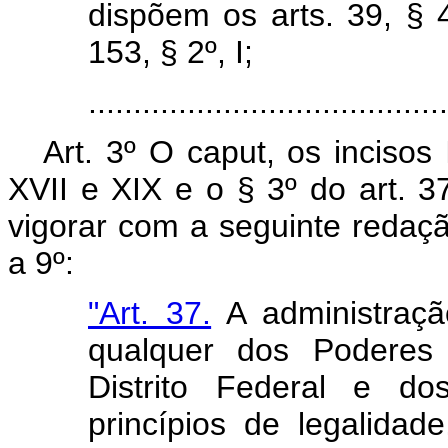
dispõem os arts. 39, § 4º
153, § 2º, I;
.......................................
Art. 3º O caput, os incisos I,
XVII e XIX e o § 3º do art. 
vigorar com a seguinte redaçã
a 9º:
"Art. 37.
A administração
qualquer dos Poderes
Distrito Federal e do
princípios de legalidad