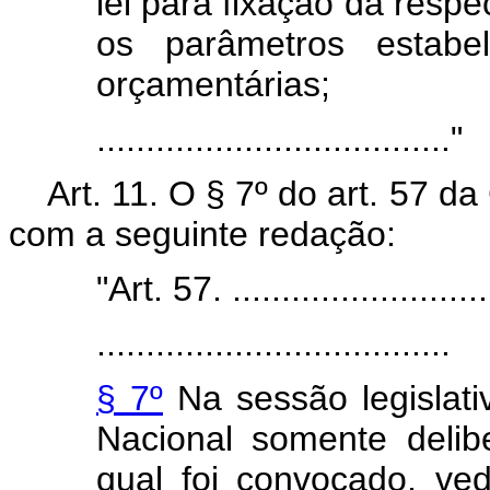
lei para fixação da resp
os parâmetros estabel
orçamentárias;
...................................."
Art. 11. O § 7º do art. 57 d
com a seguinte redação:
"Art. 57. ..........................
....................................
§ 7º
Na sessão legislati
Nacional somente delib
qual foi convocado, v