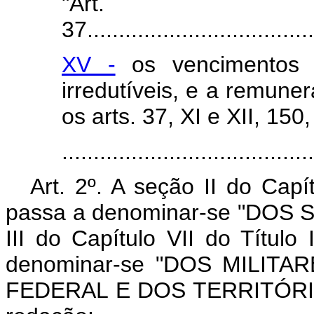
"Art.
37.....................................
XV -
os vencimentos d
irredutíveis, e a remun
os arts. 37, XI e XII, 150, I
.......................................
Art. 2º. A seção II do Capít
passa a denominar-se "DOS
III do Capítulo VII do Título
denominar-se "DOS MILIT
FEDERAL E DOS TERRITÓRIOS"