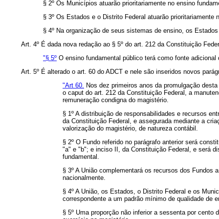
§ 2º Os Municípios atuarão prioritariamente no ensino fundame
§ 3º Os Estados e o Distrito Federal atuarão prioritariamente
§ 4º Na organização de seus sistemas de ensino, os Estados e
Art. 4º É dada nova redação ao § 5º do art. 212 da Constituição Feder
"§ 5º
O ensino fundamental público terá como fonte adicional d
Art. 5º É alterado o art. 60 do ADCT e nele são inseridos novos parág
"Art 60.
Nos dez primeiros anos da promulgação desta e
o caput do art. 212 da Constituição Federal, a manute
remuneração condigna do magistério.
§ 1º A distribuição de responsabilidades e recursos en
da Constituição Federal, e assegurada mediante a cri
valorização do magistério, de natureza contábil.
§ 2º O Fundo referido no parágrafo anterior será constit
"a" e "b"; e inciso II, da Constituição Federal, e ser
fundamental.
§ 3º A União complementará os recursos dos Fundos a q
nacionalmente.
§ 4º A União, os Estados, o Distrito Federal e os Muni
correspondente a um padrão mínimo de qualidade de en
§ 5º Uma proporção não inferior a sessenta por cento 