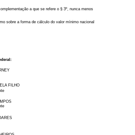
 complementação a que se refere o § 3º, nunca menos
como sobre a forma de cálculo do valor mínimo nacional
deral:
ARNEY
ELA FILHO
nte
CAMPOS
nte
OARES
HEIROS