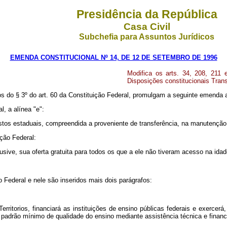
Presidência da República
Casa Civil
Subchefia para Assuntos Jurídicos
EMENDA CONSTITUCIONAL Nº 14, DE 12 DE SETEMBRO DE 1996
Modifica os arts. 34, 208, 211
Disposições constitucionais Trans
o § 3º do art. 60 da Constituição Federal, promulgam a seguinte emenda ao
l, a alínea "e":
ostos estaduais, compreendida a proveniente de transferência, na manutenção
ição Federal:
usive, sua oferta gratuita para todos os que a ele não tiveram acesso na idad
o Federal e nele são inseridos mais dois parágrafos:
rritorios, financiará as instituições de ensino públicas federais e exercerá,
 padrão mínimo de qualidade do ensino mediante assistência técnica e finance