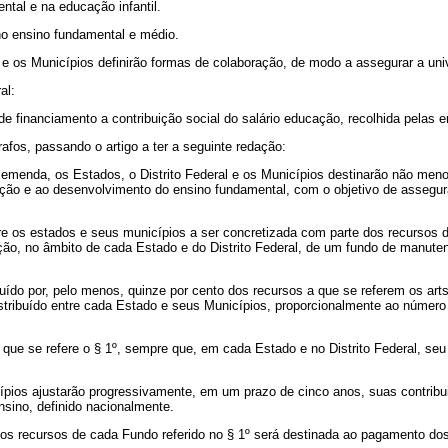
ntal e na educação infantil.
 no ensino fundamental e médio.
 os Municípios definirão formas de colaboração, de modo a assegurar a unive
al:
e financiamento a contribuição social do salário educação, recolhida pelas e
rafos, passando o artigo a ter a seguinte redação:
menda, os Estados, o Distrito Federal e os Municípios destinarão não meno
nção e ao desenvolvimento do ensino fundamental, com o objetivo de assegur
tre os estados e seus municípios a ser concretizada com parte dos recursos de
ação, no âmbito de cada Estado e do Distrito Federal, de um fundo de manut
uído por, pelo menos, quinze por cento dos recursos a que se referem os arts. 1
á distribuído entre cada Estado e seus Municípios, proporcionalmente ao númer
ue se refere o § 1º, sempre que, em cada Estado e no Distrito Federal, seu 
cípios ajustarão progressivamente, em um prazo de cinco anos, suas contribu
sino, definido nacionalmente.
dos recursos de cada Fundo referido no § 1º será destinada ao pagamento do