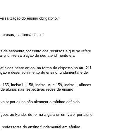
rsalização do ensino obrigatório."
mpresas, na forma da lei."
s de sessenta por cento dos recursos a que se refere
ar a universalização de seu atendimento e a
finidos neste artigo, na forma do disposto no art. 211
enção e desenvolvimento do ensino fundamental e de
55, inciso II; 158, inciso IV; e 159, inciso I, alíneas
o de alunos nas respectivas redes de ensino
valor por aluno não alcançar o mínimo definido
ições ao Fundo, de forma a garantir um valor por aluno
s professores do ensino fundamental em efetivo