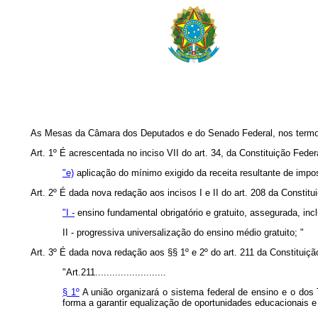
As Mesas da Câmara dos Deputados e do Senado Federal, nos termos d
Art. 1º É acrescentada no inciso VII do art. 34, da Constituição Federa
"e)
aplicação do mínimo exigido da receita resultante de imp
Art. 2º É dada nova redação aos incisos I e II do art. 208 da Constitu
"I -
ensino fundamental obrigatório e gratuito, assegurada, incl
II - progressiva universalização do ensino médio gratuito; "
Art. 3º É dada nova redação aos §§ 1º e 2º do art. 211 da Constituiçã
"Art.211.........................
§ 1º
A união organizará o sistema federal de ensino e o dos Te
forma a garantir equalização de oportunidades educacionais e