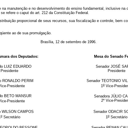
o e na manutenção e no desenvolvimento do ensino fundamental, inclusive na
 se refere o caput do art. 212 da Constituição Federal.
istribuição proporcional de seus recursos, sua fiscalização e controle, bem 
seqüente ao de sua promulgação.
Brasília, 12 de setembro de 1996.
âmara dos Deputados:
Mesa do Senado Fe
do LUIZ EDUARDO
Senador JOSÉ S
Presidente
Presidente
do RONALDO PERIM
Senador TEOTONIO VIL
o
ice-Presidente
1
Vice-Preside
ado BETO MANSUR
Senadora JÚLIO 
2º Vice-Preside
ice-Presidente
o
WILSON CAMPOS
Senador
ODACIR S
o
o
1
Secretário
1
Secretário
LEOPOLDO BESSONE
Senador
RENAN CAL