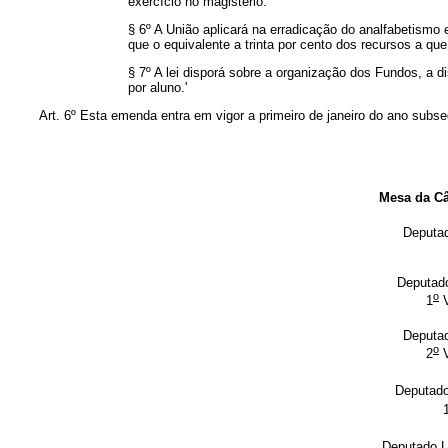
exercício no magistério.
§ 6º A União aplicará na erradicação do analfabetism
que o equivalente a trinta por cento dos recursos a que
§ 7º A lei disporá sobre a organização dos Fundos, a d
por aluno.'
Art. 6º Esta emenda entra em vigor a primeiro de janeiro do ano sub
Mesa da C
Deputa
Deputa
o
1
V
Deput
o
2
V
Deputad
Deputado