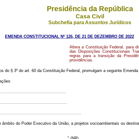
Presidência da República
Casa Civil
Subchefia para Assuntos Jurídicos
EMENDA CONSTITUCIONAL Nº 126, DE 21 DE DEZEMBRO DE 2022
Altera a Constituição Federal, para d
das Disposições Constitucionais Tran
regras para a transição da Presidê
providências.
do § 3º do art. 60 da Constituição Federal, promulgam a seguinte Emenda a
rações:
....................................................
......................................................
..................................................................
o âmbito do Poder Executivo da União, a projetos socioambientais ou destina
........................................................" (NR)