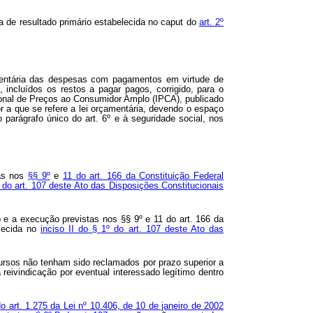
a de resultado primário estabelecida no caput do
art. 2º
çamentária das despesas com pagamentos em virtude de
 incluídos os restos a pagar pagos, corrigido, para o
cional de Preços ao Consumidor Amplo (IPCA), publicado
ior a que se refere a lei orçamentária, devendo o espaço
o parágrafo único do art. 6º e à seguridade social, nos
tas nos
§§ 9º
e
11 do art. 166 da Constituição Federal
º do art. 107 deste Ato das Disposições Constitucionais
o e a execução previstas nos §§ 9º e 11 do art. 166 da
elecida no
inciso II do § 1º do art. 107 deste Ato das
ursos não tenham sido reclamados por prazo superior a
 reivindicação por eventual interessado legítimo dentro
do art. 1.275 da Lei nº 10.406, de 10 de janeiro de 2002