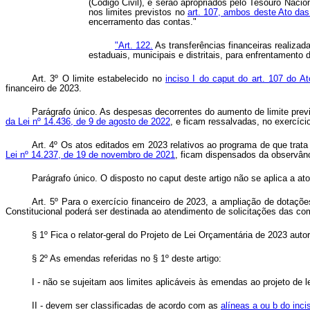
(Código Civil), e serão apropriados pelo Tesouro Naci
nos limites previstos no
art. 107, ambos deste Ato das
encerramento das contas."
"Art. 122.
As transferências financeiras realiza
estaduais, municipais e distritais, para enfrentament
Art. 3º O limite estabelecido no
inciso I do caput do art. 107 do A
financeiro de 2023.
Parágrafo único. As despesas decorrentes do aumento de limite previ
da Lei nº 14.436, de 9 de agosto de 2022
, e ficam ressalvadas, no exercíci
Art. 4º Os atos editados em 2023 relativos ao programa de que trat
Lei nº 14.237, de 19 de novembro de 2021
, ficam dispensados da observân
Parágrafo único. O disposto no caput deste artigo não se aplica a atos
Art. 5º Para o exercício financeiro de 2023, a ampliação de dotaçõe
Constitucional poderá ser destinada ao atendimento de solicitações das 
§ 1º Fica o relator-geral do Projeto de Lei Orçamentária de 2023 aut
§ 2º As emendas referidas no § 1º deste artigo:
I - não se sujeitam aos limites aplicáveis às emendas ao projeto de l
II - devem ser classificadas de acordo com as
alíneas a ou b do inci