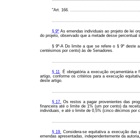
"Art. 166. .........................................................
......................................................................
§ 9º
As emendas individuais ao projeto de lei or
do projeto, observado que a metade desse percentual s
§ 9º-A Do limite a que se refere o § 9º deste
centésimos por cento) às de Senadores.
......................................................................
§ 11
. É obrigatória a execução orçamentária e 
artigo, conforme os critérios para a execução equitat
deste artigo.
......................................................................
§ 17.
Os restos a pagar provenientes das prog
financeira até o limite de 1% (um por cento) da rece
individuais, e até o limite de 0,5% (cinco décimos por
......................................................................
§ 19.
Considera-se equitativa a execução das pr
emendas apresentadas, independentemente da autoria, 