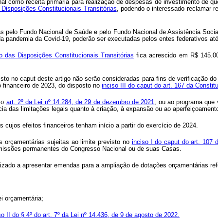
onal como receita primária para realização de despesas de investimento de qu
 Disposições Constitucionais Transitórias
, podendo o interessado reclamar r
das pelo Fundo Nacional de Saúde e pelo Fundo Nacional de Assistência Socia
o da pandemia da Covid-19, poderão ser executadas pelos entes federativos a
to das Disposições Constitucionais Transitórias
fica acrescido em R$ 145.000
sto no caput deste artigo não serão consideradas para fins de verificação d
o financeiro de 2023, do disposto no
inciso III do caput do art. 167 da Constit
a o
art. 2º da Lei nº 14.284, de 29 de dezembro de 2021
, ou ao programa que v
cia das limitações legais quanto à criação, à expansão ou ao aperfeiçoamen
 cujos efeitos financeiros tenham início a partir do exercício de 2024.
s orçamentárias sujeitas ao limite previsto no
inciso I do caput do art. 107 
comissões permanentes do Congresso Nacional ou de suas Casas.
orizado a apresentar emendas para a ampliação de dotações orçamentárias refe
ei orçamentária;
so II do § 4º do art. 7º da Lei nº 14.436, de 9 de agosto de 2022.