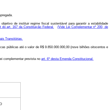
mpregada.
tivo de instituir regime fiscal sustentável para garantir a estabilidade
ut do art. 167 da Constituição Federal.
(Vide Lei Complementar nº 200, de
ais Transitórias.
icas públicas até o valor de R$ 9.850.000.000,00 (nove bilhões oitocentos e
ei complementar prevista no
art. 6º desta Emenda Constitucional.
O