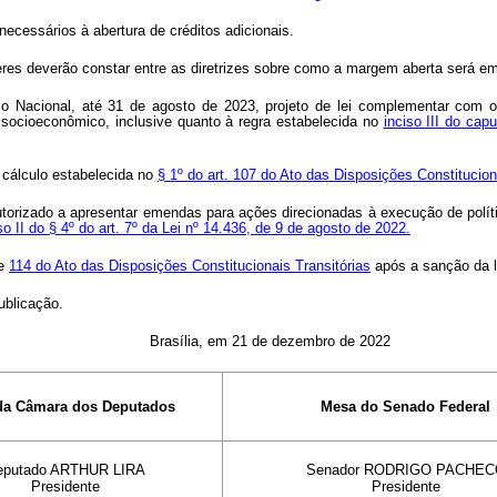
ecessários à abertura de créditos adicionais.
heres deverão constar entre as diretrizes sobre como a margem aberta será e
Nacional, até 31 de agosto de 2023, projeto de lei complementar com o obje
ocioeconômico, inclusive quanto à regra estabelecida no
inciso III do cap
 cálculo estabelecida no
§ 1º do art. 107 do Ato das Disposições Constitucion
 autorizado a apresentar emendas para ações direcionadas à execução de polít
so II do § 4º do art. 7º da Lei nº 14.436, de 9 de agosto de 2022.
e
114 do Ato das Disposições Constitucionais Transitórias
após a sanção da l
ublicação.
Brasília, em 21 de dezembro de 2022
da Câmara dos Deputados
Mesa do Senado Federal
eputado ARTHUR LIRA
Senador RODRIGO PACHEC
Presidente
Presidente