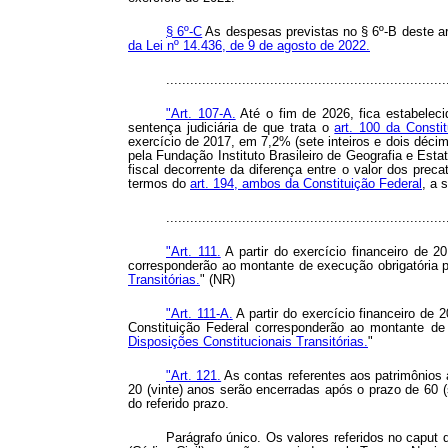
§ 6º-C
As despesas previstas no § 6º-B deste ar
da Lei nº 14.436, de 9 de agosto de 2022.
.....................................................................
"Art. 107-A.
Até o fim de 2026, fica estabeleci
sentença judiciária de que trata o
art. 100 da Consti
exercício de 2017, em 7,2% (sete inteiros e dois déci
pela Fundação Instituto Brasileiro de Geografia e Estat
fiscal decorrente da diferença entre o valor dos preca
termos do
art. 194, ambos da Constituição Federal
, a 
.....................................................................
"Art. 111.
A partir do exercício financeiro de 
corresponderão ao montante de execução obrigatória p
Transitórias.
" (NR)
"Art. 111-A.
A partir do exercício financeiro de
Constituição Federal corresponderão ao montante de 
Disposições Constitucionais Transitórias.
"
"Art. 121.
As contas referentes aos patrimônios
20 (vinte) anos serão encerradas após o prazo de 60 (s
do referido prazo.
Parágrafo único. Os valores referidos no caput