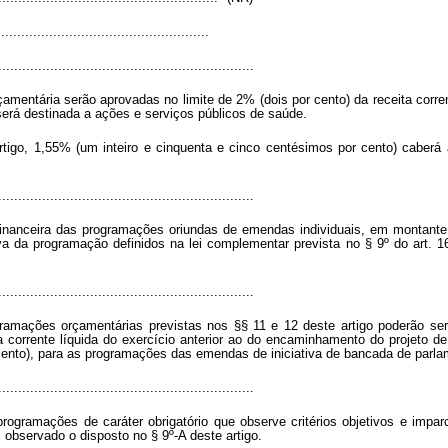
...................................................
................................................................
çamentária serão aprovadas no limite de 2% (dois por cento) da receita corre
erá destinada a ações e serviços públicos de saúde.
 artigo, 1,55% (um inteiro e cinquenta e cinco centésimos por cento) cabe
................................................................
financeira das programações oriundas de emendas individuais, em montante 
iva da programação definidos na lei complementar prevista no § 9º do art. 
................................................................
ramações orçamentárias previstas nos §§ 11 e 12 deste artigo poderão se
ita corrente líquida do exercício anterior ao do encaminhamento do projeto 
 cento), para as programações das emendas de iniciativa de bancada de parla
................................................................
ogramações de caráter obrigatório que observe critérios objetivos e imparc
observado o disposto no § 9º-A deste artigo.