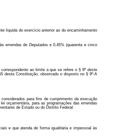
nte líquida do exercício anterior ao do encaminhamento
rá às emendas de Deputados e 0,45% (quarenta e cinco
correspondente ao limite a que se refere o § 9º deste
165 desta Constituição, observado o disposto no § 9º-A
r considerados para fins de cumprimento da execução
de lei orçamentária, para as programações das emendas
mentares de Estado ou do Distrito Federal.
iais e que atenda de forma igualitária e impessoal às