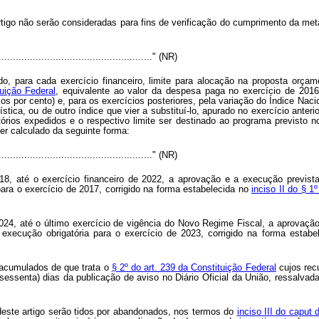
tigo não serão consideradas para fins de verificação do cumprimento da met
......................................................." (NR)
do, para cada exercício financeiro, limite para alocação na proposta or
tuição Federal
, equivalente ao valor da despesa paga no exercício de 2016,
mos por cento) e, para os exercícios posteriores, pela variação do Índice Na
ística, ou de outro índice que vier a substituí-lo, apurado no exercício anter
tórios expedidos e o respectivo limite ser destinado ao programa previsto n
ser calculado da seguinte forma:
......................................................." (NR)
2018, até o exercício financeiro de 2022, a aprovação e a execução previs
ara o exercício de 2017, corrigido na forma estabelecida no
inciso II do § 1
 2024, até o último exercício de vigência do Novo Regime Fiscal, a aprovaçã
execução obrigatória para o exercício de 2023, corrigido na forma estab
 acumulados de que trata o
§ 2º do art. 239 da Constituição Federal
cujos rec
essenta) dias da publicação de aviso no Diário Oficial da União, ressalvada
 deste artigo serão tidos por abandonados, nos termos do
inciso III do caput 