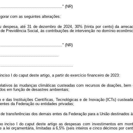
......................................................" (NR)
igorar com as seguintes alterações:
 despesa, até 31 de dezembro de 2024, 30% (trinta por cento) da arrecada
 Previdência Social, às contribuições de intervenção no domínio econômico 
......................................................" (NR)
................................................
..............................................................
ciso I do caput deste artigo, a partir do exercício financeiro de 2023:
 relativos às mudanças climáticas custeadas com recursos de doações, be
mados em função de desastres ambientais;
no e das Instituições Científicas, Tecnológicas e de Inovação (ICTs) custea
 entes da Federação ou entidades privadas;
 de transferências dos demais entes da Federação para a União destinados à
no inciso I do caput deste artigo as despesas com investimentos em mon
re a lei orçamentária, limitadas a 6,5% (seis inteiros e cinco décimos por ce