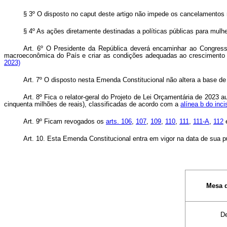
§ 3º O disposto no caput deste artigo não impede os cancelamentos n
§ 4º As ações diretamente destinadas a políticas públicas para mul
Art. 6º O Presidente da República deverá encaminhar ao Congresso 
macroeconômica do País e criar as condições adequadas ao crescimento s
2023)
Art. 7º O disposto nesta Emenda Constitucional não altera a base de
Art. 8º Fica o relator-geral do Projeto de Lei Orçamentária de 2023
cinquenta milhões de reais), classificadas de acordo com a
alínea b do inci
Art. 9º Ficam revogados os
arts. 106
,
107
,
109
,
110
,
111
,
111-A
,
112
Art. 10. Esta Emenda Constitucional entra em vigor na data de sua p
Mesa 
D