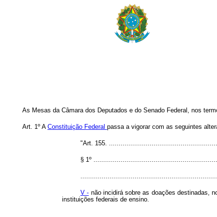
As Mesas da Câmara dos Deputados e do Senado Federal, nos termos 
Art. 1º A
Constituição Federal
passa a vigorar com as seguintes alte
"Art. 155. .........................................................
§ 1º ................................................................
......................................................................
V -
não incidirá sobre as doações destinadas, n
instituições federais de ensino.
.....................................................................