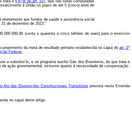
e trata o
§ 6º-B do art. 107,
que não serão computadas
essarcimento à União no prazo de até 5 (cinco) anos do
l diretamente aos fundos de saúde e assistência social
té 31 de dezembro de 2023."
.000.000,00 (cento e quarenta e cinco bilhões de reais) para o exercício
o cumprimento da meta de resultado primário estabelecida no caput do
art. 2º
uição Federal.
ier a substituí-lo, e ao programa auxílio Gás dos Brasileiros, de que trata a
to de ação governamental, inclusive quanto à necessidade de compensação.
do Ato das Disposições Constitucionais Transitórias
prevista nesta Emenda
rida no caput deste artigo.